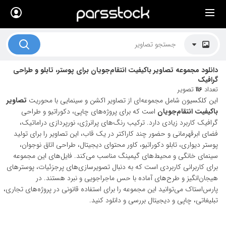
×
لیست قیمت ها
کاربرد تصاویر
دانلود مجموعه تصاویر باکیفیت انتقام‌جویان برای پوستر، تابلو و طراحی
موضوعات تصاویر
گرافیک
تعداد
116
تصویر
دکوراسیون و فضاها
این کلکسیون شامل مجموعه‌ای از تصاویر اکشن و سینمایی با محوریت
تصاویر
باکیفیت انتقام‌جویان
است که برای پروژه‌های چاپی، دکوراتیو و طراحی
هنرمندان ایرانی
گرافیک کاربرد زیادی دارد. ترکیب رنگ‌های پرانرژی، نورپردازی دراماتیک،
فضای ابرقهرمانی و حضور چند کاراکتر در یک قاب، این تصاویر را برای تولید
کسب درآمد از فروش تصاویر
پوستر دیواری، تابلو دکوراتیو، کاور محتوای دیجیتال، طراحی اتاق نوجوان،
سینمای خانگی و محیط‌های گیمینگ مناسب می‌کند. فایل‌های این مجموعه
021 28428845
برای کاربرانی کاربردی است که به دنبال تصویرسازی‌های پرجزئیات، پوسترهای
تماس با ما
هیجان‌انگیز و طرح‌های آماده با حس ماجراجویی و نبرد هستند. در
پارس‌استاک می‌توانید این مجموعه را برای استفاده قانونی در پروژه‌های تجاری،
بلاگ پارس استاک
تبلیغاتی، چاپی و دیجیتال بررسی و دانلود کنید.