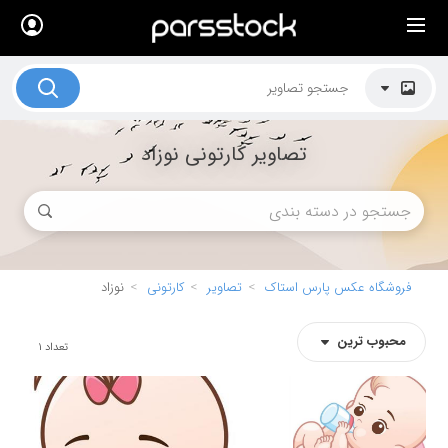
×
لیست قیمت ها
کاربرد تصاویر
تصاویر کارتونی نوزاد
موضوعات تصاویر
دکوراسیون و فضاها
هنرمندان ایرانی
کسب درآمد از فروش تصاویر
فروشگاه عکس پارس استاک
تصاویر
کارتونی
نوزاد
021 28428845
محبوب ترین
تماس با ما
تعداد
1
بلاگ پارس استاک