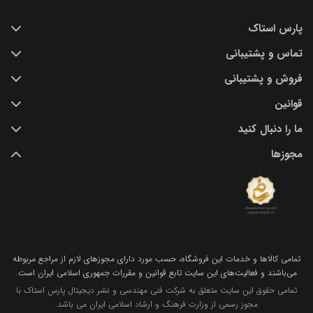
پارس استاک
تماس و پشتیبانی
خرید عکس با کیفیت
فروش و پشتیبانی
درباره ما
تماس با ما
قوانین
پرسش و پاسخ
(IR) 021 28428845
اشتراک / تمدید
ما را دنبال کنید
support@parsstock.ir
شرایط استفاده از وب سایت
بلاگ پارس استاک
مجوزها
سیاست حفظ حریم شخصی کاربران
نکات و ترفندهای طراحی گرافیکی
تمامي كالاها و خدمات اين فروشگاه، حسب مورد داراي مجوزهاي لازم از مراجع مربوطه
مي‌باشند و فعاليت‌هاي اين سايت تابع قوانين و مقررات جمهوري اسلامي ايران است.
تمامی حقوق این سایت متعلق به شرکت فنی مهندسی و نشر دیجیتال پارس استاک با
مجوز رسمی از وزارت فرهنگ و ارشاد اسلامی ایران می باشد.