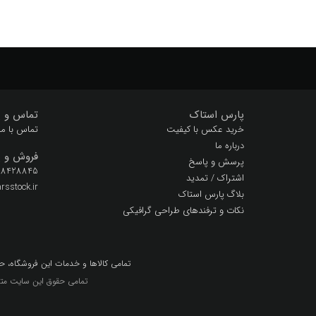
پارس استاک
تماس و پ
خرید عکس با کیفیت
تماس با ما
درباره ما
فروش و پ
پرسش و پاسخ
 28428845
اشتراک / تمدید
sstock.ir
بلاگ پارس استاک
نکات و ترفندهای طراحی گرافیکی
تمامي كالاها و خدمات اين فروشگاه، ح
تمامی حقوق این سایت متع