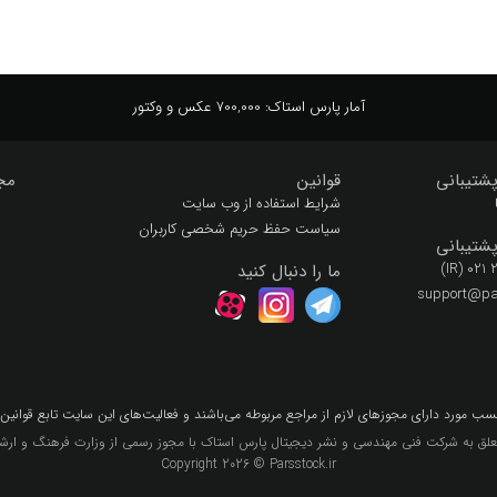
آمار پارس استاک:
700,000 عکس و وکتور
شتیبانی
قوانین
مج
شرایط استفاده از وب سایت
سیاست حفظ حریم شخصی کاربران
شتیبانی
(IR) 021
ما را دنبال کنید
support@par
سب مورد داراي مجوزهاي لازم از مراجع مربوطه مي‌باشند و فعاليت‌هاي اين سايت تابع قوانين
لق به شرکت فنی مهندسی و نشر دیجیتال پارس استاک با مجوز رسمی از وزارت فرهنگ و ارشاد
Copyright 2026 © Parsstock.ir