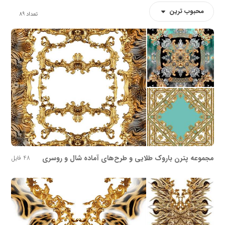
محبوب ترین
تعداد
89
مجموعه پترن باروک طلایی و طرح‌های آماده شال و روسری
48 فایل