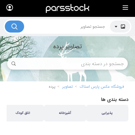
×
لیست قیمت ها
کاربرد تصاویر
تصاویر پرده
موضوعات تصاویر
دکوراسیون و فضاها
هنرمندان ایرانی
کسب درآمد از فروش تصاویر
فروشگاه عکس پارس استاک
تصاویر
پرده
021 28428845
دسته بندی ها
تماس با ما
پذیرایی
آشپزخانه
اتاق کودک
بلاگ پارس استاک