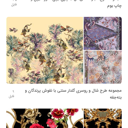
فایل
چاپ بوم
مجموعه طرح شال و روسری گلدار سنتی با نقوش پرندگان و
9
فایل
بته‌جقه