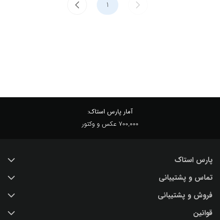
آمار پارس استاک:
700,000 عکس و وکتور
پارس استاک
تماس و پشتیبانی
خرید عکس با کیفیت
فروش و پشتیبانی
درباره ما
تماس با ما
قوانین
پرسش و پاسخ
(IR) 021 28428845