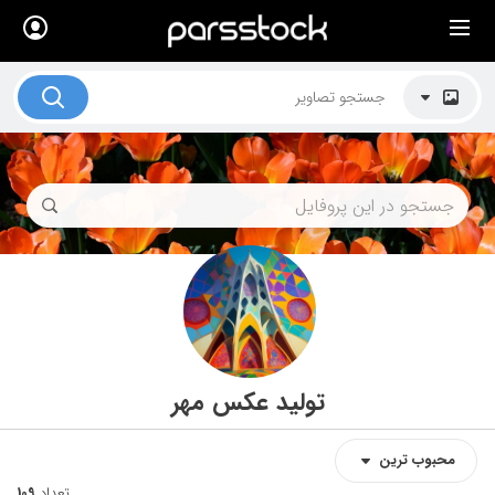
×
لیست قیمت ها
کاربرد تصاویر
موضوعات تصاویر
دکوراسیون و فضاها
هنرمندان ایرانی
کسب درآمد از فروش تصاویر
021 28428845
تماس با ما
تولید عکس مهر
بلاگ پارس استاک
محبوب‌‌‌ ترین
تعداد
109