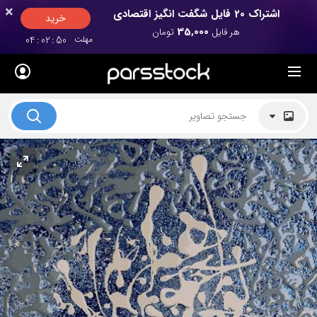
×
×
اشتراک 20 فایل شگفت انگیز اقتصادی
خرید
35,000
هر فایل
تومان
مهلت
50
:
02
:
04
لیست قیمت ها
کاربرد تصاویر
موضوعات تصاویر
دکوراسیون و فضاها
هنرمندان ایرانی
کسب درآمد از فروش تصاویر
021 28428845
تماس با ما
بلاگ پارس استاک