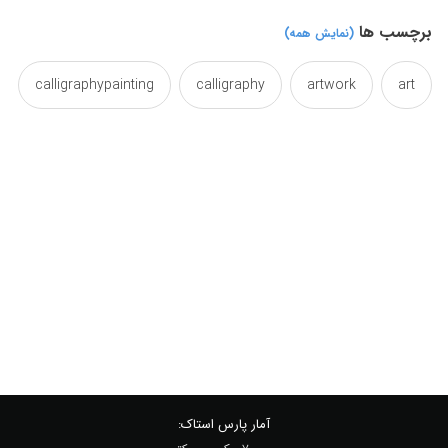
برچسب ها
(نمایش همه)
calligraphypainting
calligraphy
artwork
art
iranian
iran
handwriting
farsi
salty
reza
passion
parsi
nastaliq
sarikhani
type
typography
word
آرت
اثر هنری
ایران
ایرانی
پارسی
تایپوگرافی
خط نقاشی
خطاشی
خطاطی
خطنقاشی
خوشنویسی
دستخط
رضا
ساریخانی
شور
آمار پارس استاک: