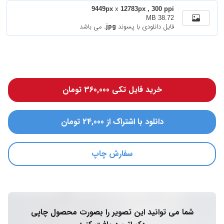
9449px
x
12783px , 300 ppi
38.72 MB
فایل دانلودی با پسوند
.jpg
می باشد
خرید فایل تکی 360,000 تومان
دانلود با اشتراک از 24,000 تومان
سفارش چاپ
شما می توانید این تصویر را بصورت محصول چاپی