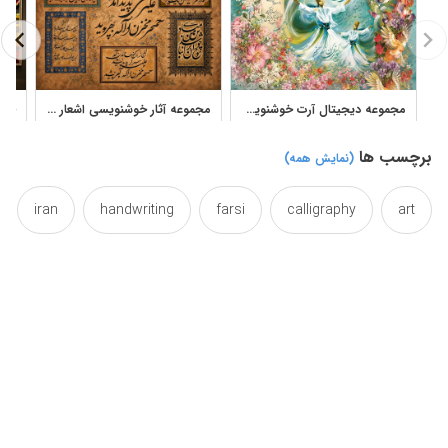
مجموعه دیجیتال آرت خوشنویسی فارسی و نقاشیخط دکوراتیو
مجموعه آثار خوشنویسی اشعار پارسی استاد فرخ نسب
برچسب ها
(نمایش همه)
iran
handwriting
farsi
calligraphy
art
kereshmeh
kereshme
kereshmah
iranian
persian
parsi
pars
or
nastaliq
wallposter
typography
type
queentop
آرت
ایران
ایرانی
پارس
پارسی