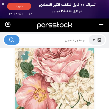
×
×
اشتراک 20 فایل شگفت انگیز اقتصادی
خرید
35,000
هر فایل
تومان
مهلت
50
:
02
:
04
لیست قیمت ها
کاربرد تصاویر
موضوعات تصاویر
دکوراسیون و فضاها
هنرمندان ایرانی
کسب درآمد از فروش تصاویر
021 28428845
تماس با ما
بلاگ پارس استاک