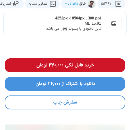
خالق
Mostafa
1529671
تصاویر مشابه
استاربا
4252px
x
8504px , 300 ppi
15.91 MB
فایل دانلودی با پسوند
.jpg
می باشد
خرید فایل تکی 360,000 تومان
دانلود با اشتراک از 24,000 تومان
سفارش چاپ