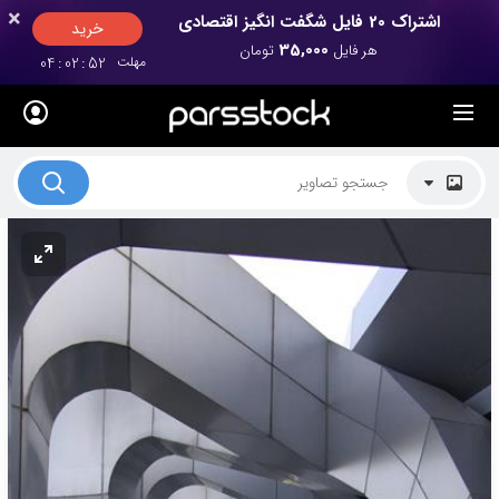
×
×
اشتراک 20 فایل شگفت انگیز اقتصادی
خرید
35,000
هر فایل
تومان
مهلت
51
:
02
:
04
لیست قیمت ها
کاربرد تصاویر
موضوعات تصاویر
دکوراسیون و فضاها
هنرمندان ایرانی
کسب درآمد از فروش تصاویر
021 28428845
تماس با ما
بلاگ پارس استاک