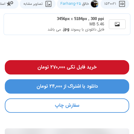
خالق
Farhang-25
1530021
تصاویر مشابه
استا
3456px
x
5184px , 300 ppi
5.46 MB
فایل دانلودی با پسوند
.jpg
می باشد
خرید فایل تکی 270,000 تومان
دانلود با اشتراک از 24,000 تومان
سفارش چاپ