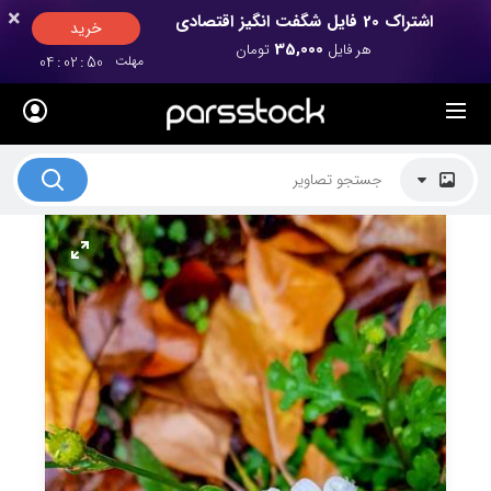
×
×
اشتراک 20 فایل شگفت انگیز اقتصادی
خرید
35,000
هر فایل
تومان
مهلت
49
:
02
:
04
لیست قیمت ها
کاربرد تصاویر
موضوعات تصاویر
دکوراسیون و فضاها
هنرمندان ایرانی
کسب درآمد از فروش تصاویر
021 28428845
تماس با ما
بلاگ پارس استاک