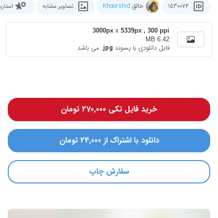
خالق
Khoorshid
1530074
تصاویر مشابه
استار
3000px
x
5339px , 300 ppi
6.42 MB
فایل دانلودی با پسوند
.jpg
می باشد
خرید فایل تکی 270,000 تومان
دانلود با اشتراک از 24,000 تومان
سفارش چاپ