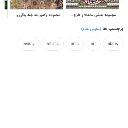
مجموعه نقاشی ماندالا و طرح‌های هندسی آثار سحر جعفری برای دانلود
مجموعه وکتور بته جقه رنگی و پترن گل و مرغ برای طرح پارچه
برچسب ها
(نمایش همه)
beauty
artistic
artic
art
abbey
circle
chromatic
buddha
blue
blu
colorized
colored
colorant
color
design
dawn
coloured
colory
effect
drawing
diagramic
designs
indian
india
hydro
henri
efficacy