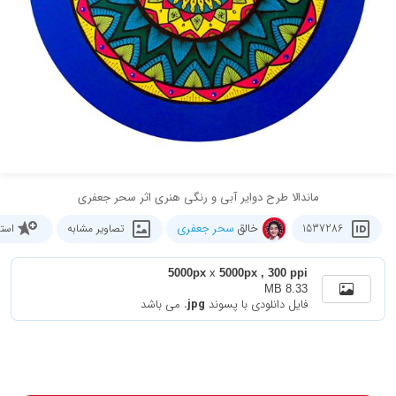
ماندالا طرح دوایر آبی و رنگی هنری اثر سحر جعفری
خالق
سحر جعفری
1537286
تصاویر مشابه
است
5000px
x
5000px , 300 ppi
8.33 MB
فایل دانلودی با پسوند
.jpg
می باشد