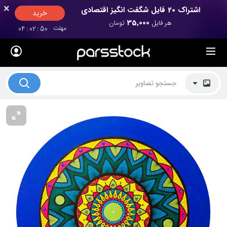
×
×
اشتراک 20 فایل شگفت انگیز اقتصادی
خرید
35,000
هر فایل
تومان
مهلت
50
:
02
:
04
لیست قیمت ها
کاربرد تصاویر
موضوعات تصاویر
دکوراسیون و فضاها
هنرمندان ایرانی
کسب درآمد از فروش تصاویر
021 28428845
تماس با ما
بلاگ پارس استاک