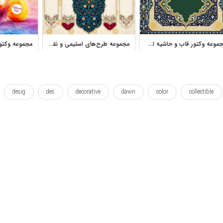
مجموعه وکتور قاب و حاشیه اسلامی اسلیمی برای طراحی سنتی
مجموعه طرح‌های اسلیمی و نقوش اسلامی برای کارت دعوت، بروشور و طراحی مذهبی
desig
des
decorative
dawn
color
collectible
alas
mandala
jafari
indian
india
fringe
eff
اثر
افکت
بودا
پخ
ترسیم
تزئینی
جعفری
طرح
گرد
گردش
ماندالا
نقاشی
نمودار
هند