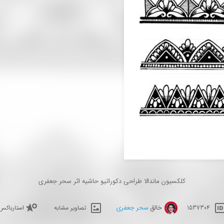
کلکسیون ماندالا طراحی دکوراتیو حاشیه اثر سحر جعفری
خالق
سحر جعفری
1537304
تصاویر مشابه
استارباکس