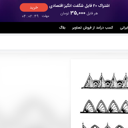
اشتراک 20 فایل شگفت انگیز اقتصادی
خرید
35,000
هر فایل
تومان
مهلت
49
:
02
:
04
یرانی
کسب درآمد از فروش تصاویر
بلاگ