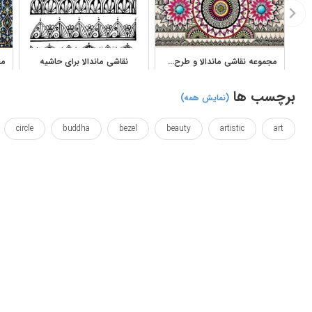
مجموعه نقاشی ماندالا و طرح‌های هندسی آثار سحر جعفری برای دانلود
نقاشی ماندالا برای حاشیه
برچسب ها
(نمایش همه)
circle
buddha
bezel
beauty
artistic
art
icacy
effect
drawn
drawing
draw
diagramic
sideline
sketch
sorcery
yoga
zentangle
آرت
زیبا
زیبای
زیبایی
سحر
طراحی
طراحی شده
یوگا