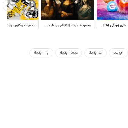
مجموعه وکتورهای آبرنگی انتزاعی برای پس‌زمینه و طراحی گرافیک
مجموعه مونالیزا نقاشی و طراحی برای دکور، چاپ و محتوای هنری
designing
designideas
designed
design
sahar
round
parsley
margins
mand
حاشیه
دایره
دور
دکوراتیو
رنگ
رنگی
هندی
هنر
هنری
کشیدن
کلکسیون