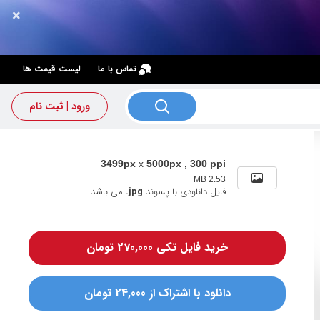
×
×
تماس با ما
لیست قیمت ها
ورود | ثبت نام
3499px
x
5000px , 300 ppi
2.53 MB
فایل دانلودی با پسوند
.jpg
می باشد
خرید فایل تکی 270,000 تومان
دانلود با اشتراک از 24,000 تومان