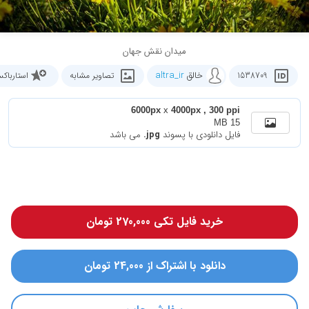
میدان نقش جهان
خالق
altra_ir
1538709
تصاویر مشابه
استارباک
6000px
x
4000px , 300 ppi
15 MB
فایل دانلودی با پسوند
.jpg
می باشد
خرید فایل تکی 270,000 تومان
دانلود با اشتراک از 24,000 تومان