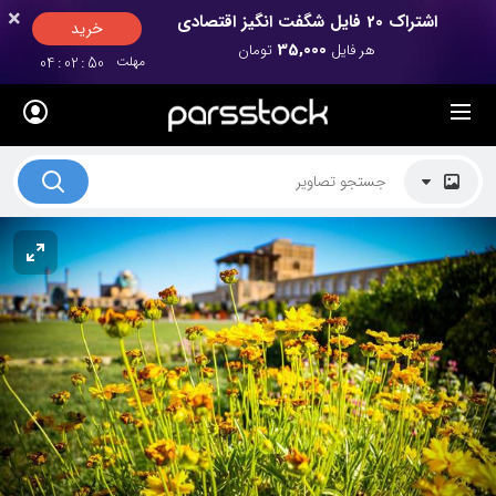
×
×
اشتراک 20 فایل شگفت انگیز اقتصادی
خرید
35,000
هر فایل
تومان
مهلت
50
:
02
:
04
لیست قیمت ها
کاربرد تصاویر
موضوعات تصاویر
دکوراسیون و فضاها
هنرمندان ایرانی
کسب درآمد از فروش تصاویر
021 28428845
تماس با ما
بلاگ پارس استاک