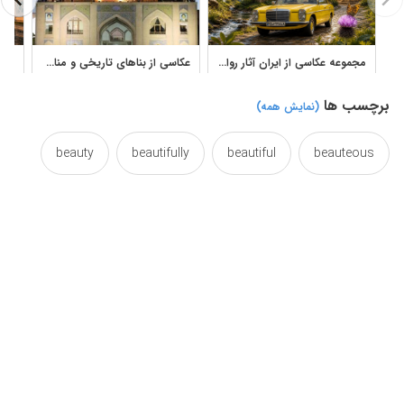
مجموعه عکاسی از ایران آثار رواله مولوی با مناظر، معماری و طبیعت
عکاسی از بناهای تاریخی و مناظر زیبای ایران
برچسب ها
(نمایش همه)
beauty
beautifully
beautiful
beauteous
iran
historical
historic
building
naghsh
maydan
landscape
jahan
persia
nice
naqshe
naqsh
photography
photographing
photographic