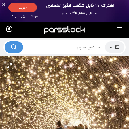
×
×
اشتراک 20 فایل شگفت انگیز اقتصادی
خرید
35,000
هر فایل
تومان
مهلت
52
:
02
:
04
لیست قیمت ها
کاربرد تصاویر
موضوعات تصاویر
دکوراسیون و فضاها
هنرمندان ایرانی
کسب درآمد از فروش تصاویر
021 28428845
تماس با ما
بلاگ پارس استاک