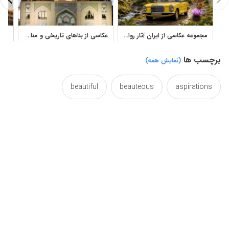
مجموعه عکاسی از ایران آثار رواله مولوی با مناظر، معماری و طبیعت
عکاسی از بناهای تاریخی و مناظر زیبای ایران
برچسب ها
(نمایش همه)
beautiful
beauteous
aspirations
esfahan
building
beauty
beautifully
isfahan
iran
historical
historic
persia
nice
landscape
isphahan
photography
photographing
photographic