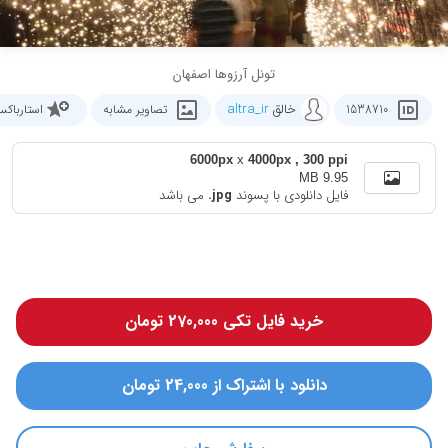
تونل آرزوها اصفهان
خالق
altra_ir
1538710
تصاویر مشابه
استارباک
6000px
x
4000px , 300 ppi
9.95 MB
فایل دانلودی با پسوند
.jpg
می باشد
خرید فایل تکی 270,000 تومان
دانلود با اشتراک از 24,000 تومان