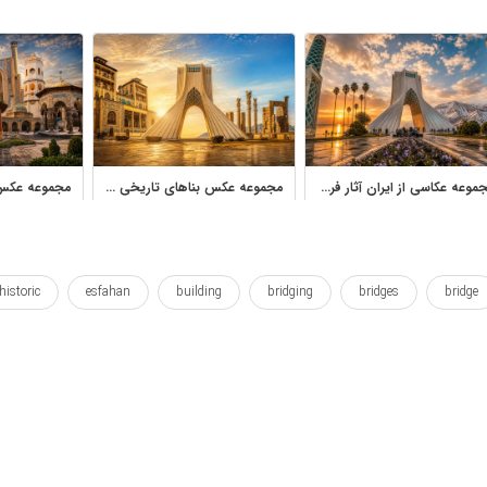
مجموعه عکاسی از ایران آثار فروغ اشرف‌السادات با کیفیت بالا
مجموعه عکس بناهای تاریخی ایران دانلود تصاویر تخت جمشید، اصفهان و تهران
historic
esfahan
building
bridging
bridges
bridge
si
scenics
scenery
picturesque
photography
p
پل
پل زدن
پل ها
تاریخی
چشم انداز
خوب
ز
وال پوستر