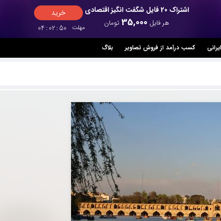
اشتراک 20 فایل شگفت انگیز اقتصادی
خرید
35,000
هر فایل
تومان
مهلت
49
:
02
:
04
یرانی
کسب درآمد از فروش تصاویر
بلاگ