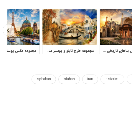
مجموعه عکس بناهای تاریخی و معماری ایران آثار سید علی طباطبایی نظری
مجموعه طرح تابلو و پوستر منظره شهری و معماری وینتیج اروپا
isphahan
isfahan
iran
historical
tri
three
thirty
siosepol
sight
یبا
زیبای
زیبایی
ساختمان
سپاهان
سه