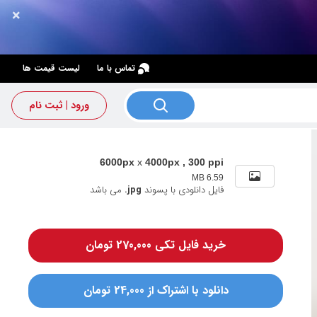
×
×
تماس با ما
لیست قیمت ها
ورود | ثبت نام
6000px
x
4000px , 300 ppi
6.59 MB
فایل دانلودی با پسوند
.jpg
می باشد
خرید فایل تکی 270,000 تومان
دانلود با اشتراک از 24,000 تومان