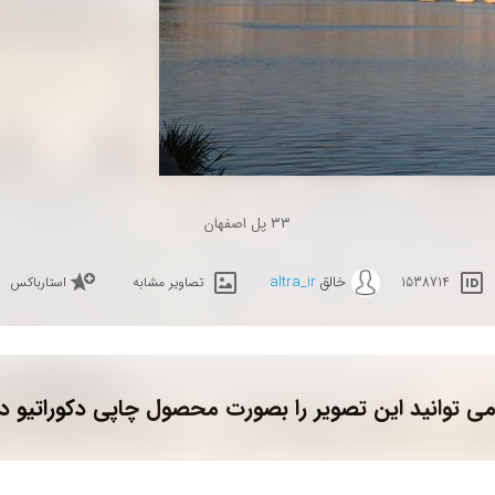
33 پل اصفهان
خالق
altra_ir
1538714
تصاویر مشابه
استارباکس
ی توانید این تصویر را بصورت محصول چاپی دکوراتیو د