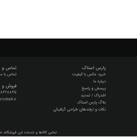
پارس استاک
تماس و پ
خرید عکس با کیفیت
تماس با ما
درباره ما
فروش و پ
پرسش و پاسخ
 28428845
اشتراک / تمدید
sstock.ir
بلاگ پارس استاک
نکات و ترفندهای طراحی گرافیکی
تمامي كالاها و خدمات اين فروشگاه، ح