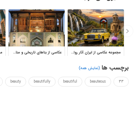
مجموعه عکاسی از ایران آثار رواله مولوی با مناظر، معماری و طبیعت
عکاسی از بناهای تاریخی و مناظر زیبای ایران
برچسب ها
(نمایش همه)
beauty
beautifully
beautiful
beauteous
33
hotographing
photographic
persia
nice
landscape
wallposter
Null
اصفهان
ایران
بنا
پارس
سی
سیوسپل
ظریف
عکاسی
قشنگ
منظره