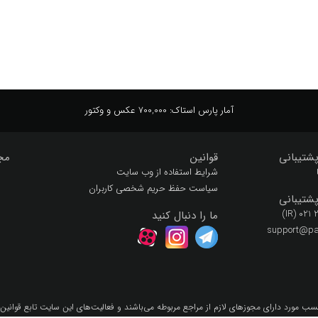
آمار پارس استاک:
700,000 عکس و وکتور
شتیبانی
قوانین
مج
شرایط استفاده از وب سایت
سیاست حفظ حریم شخصی کاربران
شتیبانی
(IR) 021
ما را دنبال کنید
support@par
سب مورد داراي مجوزهاي لازم از مراجع مربوطه مي‌باشند و فعاليت‌هاي اين سايت تابع قوانين