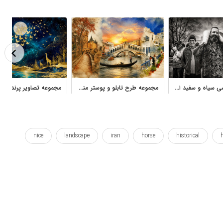
مجموعه عکاسی سیاه و سفید از ایران، مردم و مناظر شهری
مجموعه طرح تابلو و پوستر منظره شهری و معماری وینتیج اروپا
nice
landscape
iran
horse
historical
h
wing
wings
اسب
اسبی
ایران
بال
دار زدن
زیبا
زیبای
زیبایی
ساختمان
سیاه