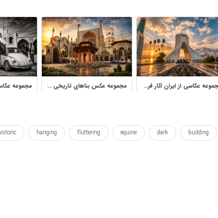
مجموعه عکاسی از ایران آثار فروغ اشرف‌السادات با کیفیت بالا
مجموعه عکس بناهای تاریخی و معماری ایران آثار سید علی طباطبایی نظری
istoric
hanging
fluttering
equine
dark
building
wallposter
sight
scenics
scenery
pony
picturesque
ریخی
تاریک
تسویه حساب
تیره
چشم انداز
خوب
وال پوستر