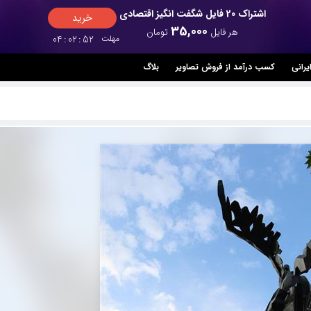
اشتراک 20 فایل شگفت انگیز اقتصادی
خرید
35,000
هر فایل
تومان
مهلت
51
:
02
:
04
یرانی
کسب درآمد از فروش تصاویر
بلاگ