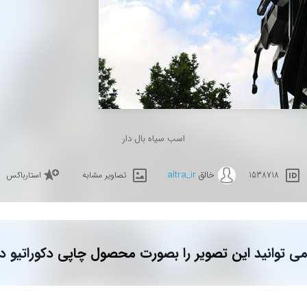
اسب سیاه بال دار
خالق
altra_ir
1538718
تصاویر مشابه
استارباکس
ی توانید این تصویر را بصورت محصول چاپی دکوراتیو د