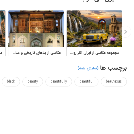
مجموعه عکاسی از ایران آثار رواله مولوی با مناظر، معماری و طبیعت
عکاسی از بناهای تاریخی و مناظر زیبای ایران
برچسب ها
(نمایش همه)
black
beauty
beautifully
beautiful
beauteous
photography
photographing
photographic
persia
بال زدن
بال ها
بلک
بنا
پارس
پونی
تا
ظریف
عکاسی
غمگین
قشنگ
مشکی
منظره