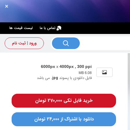
×
×
تماس با ما
لیست قیمت ها
ورود | ثبت نام
6000px
x
4000px , 300 ppi
6.08 MB
فایل دانلودی با پسوند
.jpg
می باشد
خرید فایل تکی 270,000 تومان
دانلود با اشتراک از 24,000 تومان