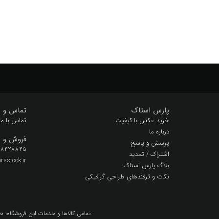
پارس استاک
تماس و پ
خرید عکس با کیفیت
تماس با ما
درباره ما
فروش و پ
پرسش و پاسخ
 28428845
اشتراک / تمدید
sstock.ir
بلاگ پارس استاک
نکات و ترفندهای طراحی گرافیکی
تمامي كالاها و خدمات اين فروشگاه، ح