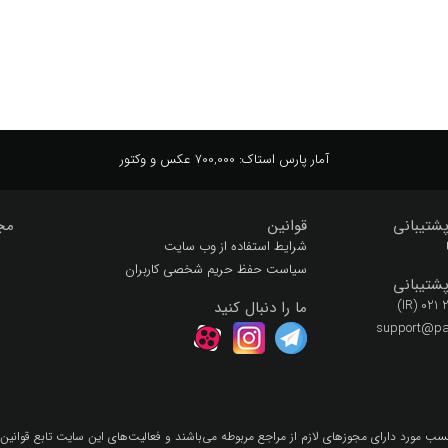
آمار پارس استاک:
700,000 عکس و وکتور
شتیبانی
قوانین
مج
شرایط استفاده از وب سایت
سیاست حفظ حریم شخصی کاربران
شتیبانی
(IR) 021
ما را دنبال کنید
support@par
سب مورد داراي مجوزهاي لازم از مراجع مربوطه مي‌باشند و فعاليت‌هاي اين سايت تابع قوانين