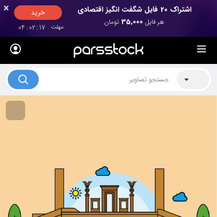
×
×
اشتراک 20 فایل شگفت انگیز اقتصادی
خرید
35,000
هر فایل
تومان
مهلت
17
:
02
:
04
لیست قیمت ها
کاربرد تصاویر
موضوعات تصاویر
دکوراسیون و فضاها
هنرمندان ایرانی
کسب درآمد از فروش تصاویر
021 28428845
تماس با ما
بلاگ پارس استاک