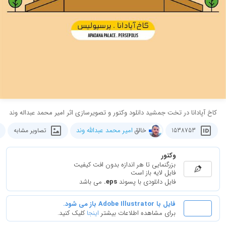
کاخ آپادانا در تخت جمشید دانلود وکتور و تصویرسازی اثر امیر محمد عبداله وند
خالق
امیر محمد عبدالله وند
1538753
تصاویر مشابه
وکتور
بزرگنمایی تا هر اندازه بدون افت کیفیت
فایل لایه باز است
فایل دانلودی با پسوند
.eps
می باشد
فایل با Adobe Illustrator باز می شود.
برای مشاهده اطلاعات بیشتر
اینجا
کلیک کنید.