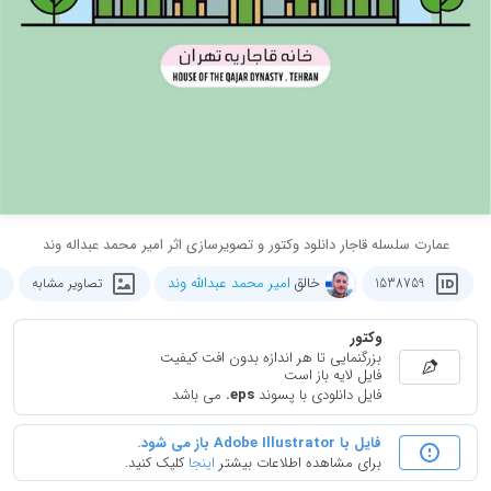
عمارت سلسله قاجار دانلود وکتور و تصویرسازی اثر امیر محمد عبداله وند
خالق
امیر محمد عبدالله وند
1538759
تصاویر مشابه
وکتور
بزرگنمایی تا هر اندازه بدون افت کیفیت
فایل لایه باز است
فایل دانلودی با پسوند
.eps
می باشد
فایل با Adobe Illustrator باز می شود.
برای مشاهده اطلاعات بیشتر
اینجا
کلیک کنید.