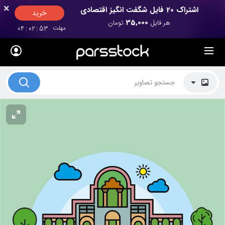
×
×
اشتراک 20 فایل شگفت انگیز اقتصادی
خرید
35,000
هر فایل
تومان
مهلت
52
:
02
:
04
لیست قیمت ها
کاربرد تصاویر
موضوعات تصاویر
دکوراسیون و فضاها
هنرمندان ایرانی
کسب درآمد از فروش تصاویر
021 28428845
تماس با ما
بلاگ پارس استاک