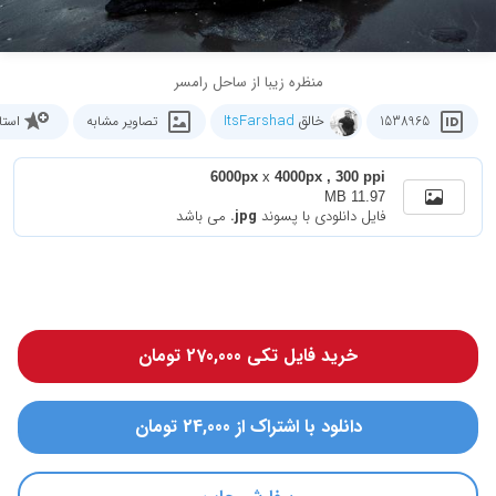
منظره زیبا از ساحل رامسر
خالق
ItsFarshad
1538965
تصاویر مشابه
استا
6000px
x
4000px , 300 ppi
11.97 MB
فایل دانلودی با پسوند
.jpg
می باشد
خرید فایل تکی 270,000 تومان
دانلود با اشتراک از 24,000 تومان