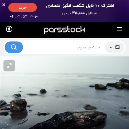
×
×
اشتراک 20 فایل شگفت انگیز اقتصادی
خرید
35,000
هر فایل
تومان
مهلت
53
:
02
:
04
لیست قیمت ها
کاربرد تصاویر
موضوعات تصاویر
دکوراسیون و فضاها
هنرمندان ایرانی
کسب درآمد از فروش تصاویر
021 28428845
تماس با ما
بلاگ پارس استاک