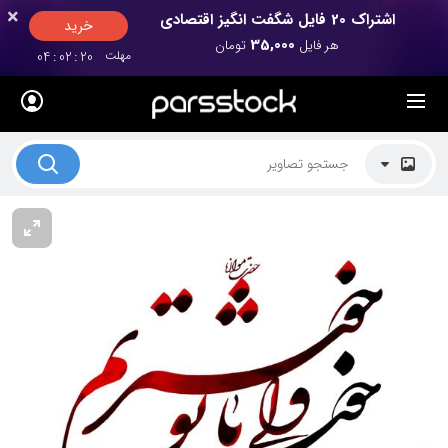
×
×
اشتراک 20 فایل شگفت انگیز اقتصادی
خرید
35,000
هر فایل
تومان
مهلت
19
:
02
:
04
لیست قیمت ها
کاربرد تصاویر
موضوعات تصاویر
دکوراسیون و فضاها
هنرمندان ایرانی
کسب درآمد از فروش تصاویر
021 28428845
تماس با ما
بلاگ پارس استاک