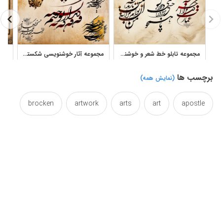
مجموعه تابلو خط شعر و خوشنویسی شکسته نستعلیق احسان رسول منش
مجموعه آثار خوشنویسی شکسته نستعلیق احسان رسول منش
برچسب ها
(نمایش همه)
brocken
artwork
arts
art
apostle
calligrapher
caligraphy
busted
broken
calligraphy
calligraphical
calligraphic
fractured
farsi
ehsan
efficacy
effect
manesh
lou
iranian
iran
grunge