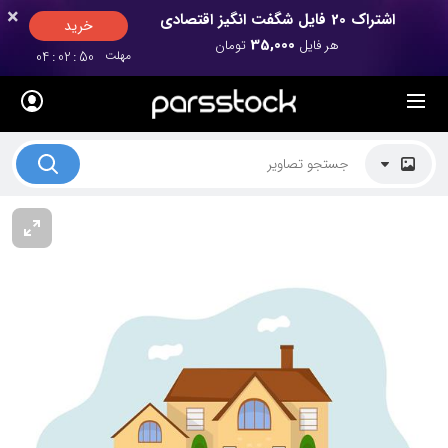
×
×
اشتراک 20 فایل شگفت انگیز اقتصادی
خرید
35,000
هر فایل
تومان
مهلت
50
:
02
:
04
لیست قیمت ها
کاربرد تصاویر
موضوعات تصاویر
دکوراسیون و فضاها
هنرمندان ایرانی
کسب درآمد از فروش تصاویر
021 28428845
تماس با ما
بلاگ پارس استاک