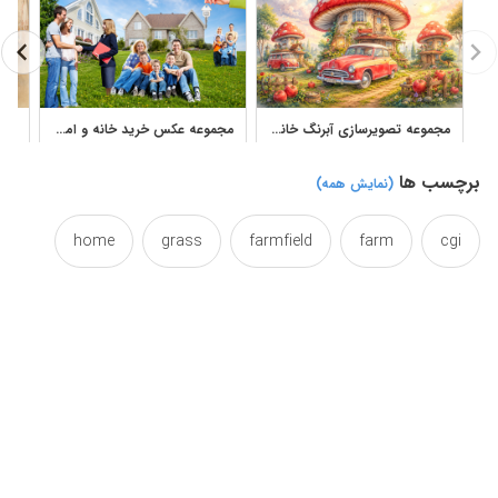
مجموعه تصویرسازی آبرنگ خانه قارچی فانتزی برای اتاق کودک
مجموعه عکس خرید خانه و املاک با خانواده، کلید و اسباب‌کشی
برچسب ها
(نمایش همه)
home
grass
farmfield
farm
cgi
housetop
houses
house
homes
illustrator
illustraton
illustration
illustraion
mow
menzel
lawn
imagery
image
villa
vektor
vector
turf
queentop