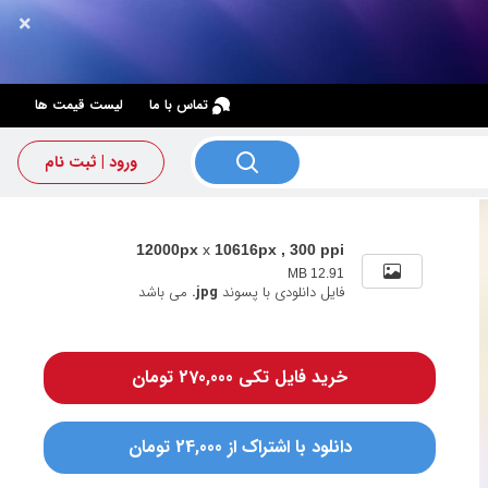
×
×
تماس با ما
لیست قیمت ها
ورود | ثبت نام
12000px
x
10616px , 300 ppi
12.91 MB
فایل دانلودی با پسوند
.jpg
می باشد
خرید فایل تکی 270,000 تومان
دانلود با اشتراک از 24,000 تومان