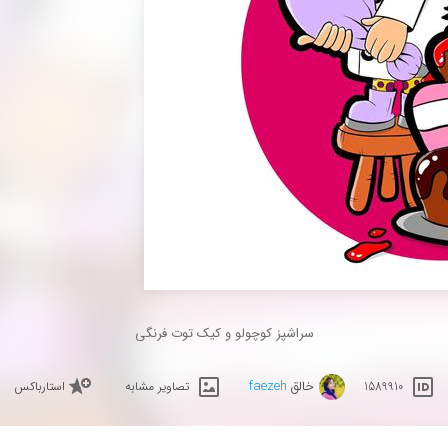
سراشپز کوچولو و کیک توت فرنگی
خالق
faezeh
1589910
تصاویر مشابه
استارباکس