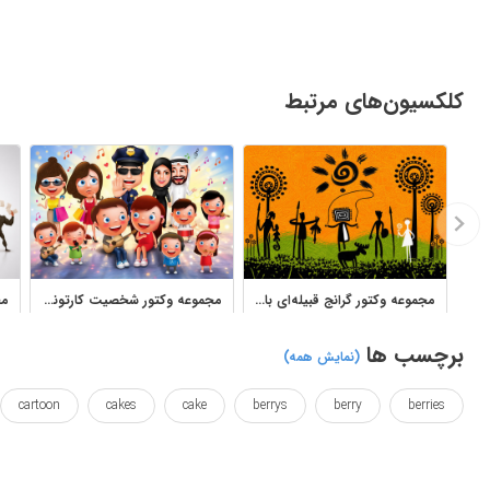
کلکسیون‌های مرتبط
مجموعه وکتور گرانج قبیله‌ای با سیلوئت خورشید، درخت و شخصیت
مجموعه وکتور شخصیت کارتونی سه‌بعدی برای خرید، آموزش و سبک زندگی
برچسب ها
(نمایش همه)
cartoon
cakes
cake
berrys
berry
berries
personality
queentop
vector
wallposter
آشپز