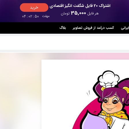
اشتراک 20 فایل شگفت انگیز اقتصادی
خرید
35,000
هر فایل
تومان
مهلت
49
:
02
:
04
یرانی
کسب درآمد از فروش تصاویر
بلاگ