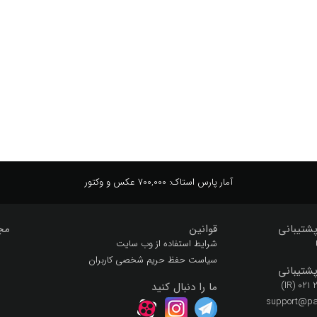
کوئین تاپ
کوچولو
کوچک
کودکانه
کیک
کیک ها
آمار پارس استاک:
700,000 عکس و وکتور
شتیبانی
قوانین
مج
شرایط استفاده از وب سایت
سیاست حفظ حریم شخصی کاربران
شتیبانی
(IR) 021
ما را دنبال کنید
support@par