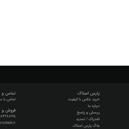
لایه باز
وال پوستر
وکتور
کارتون
کارتونی
کم
پارس استاک
تماس و پ
خرید عکس با کیفیت
تماس با ما
درباره ما
فروش و پ
پرسش و پاسخ
 28428845
اشتراک / تمدید
sstock.ir
بلاگ پارس استاک