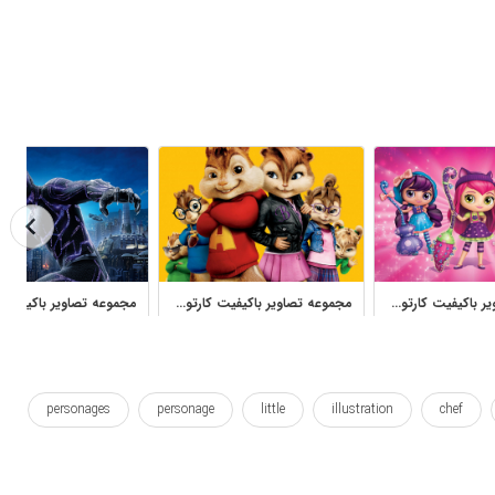
مجموعه تصاویر باکیفیت کارتون افسونگرهای کوچک برای طراحی کودکانه
مجموعه تصاویر باکیفیت کارتون آلوین و سنجاب‌ها برای چاپ کودکانه
personages
personage
little
illustration
chef
سرآشپز
شخصیت
شخصیت ها
طرح لایه باز