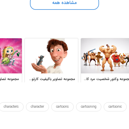
مشاهده همه
مجموعه وکتور شخصیت مرد کارتونی، عضلانی و فانتزی
مجموعه تصاویر باکیفیت کارتون رتتویی و موش سرآشپز
characters
character
cartoons
cartooning
cartoonic
ایلوستریشن
بردار
برداری
تصویر
تصویرسازی
توت