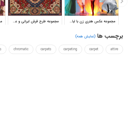
مجموعه عکس هنری زن با لباس سفید و نورپردازی رنگی استودیویی
مجموعه طرح فرش ایرانی و عشایری با نقوش سنتی رنگارنگ
برچسب ها
(نمایش همه)
s
chromatic
carpets
carpeting
carpet
attire
ames
framed
frame
dresses
dressage
dress
ections
plot
plan
persian
outwear
outlined
tinted
traditional
traditionally
wallposter
ایرانی
طرح شده
طرح فرش
طرح فرشینه
طرح ها
فارسی
وال پوستر
کوئین
کوئین تاپ
کویین
کینگ