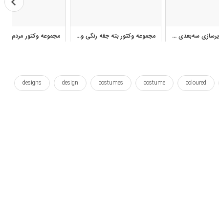
مجموعه تصویرسازی سه‌بعدی دختر محجبه کارتونی با گل و لباس سنتی
مجموعه وکتور بته جقه رنگی و پترن گل و مرغ برای طرح پارچه
designs
design
costumes
costume
coloured
outfitting
outfits
outfit
local
king
stained
sketches
sketch
shah
scheme
رنگی شده
سلطان
سنتی
شاه
طراحی
طرح
لباس زنانه
لباس ها
محلی
ملکه
ملکه ها