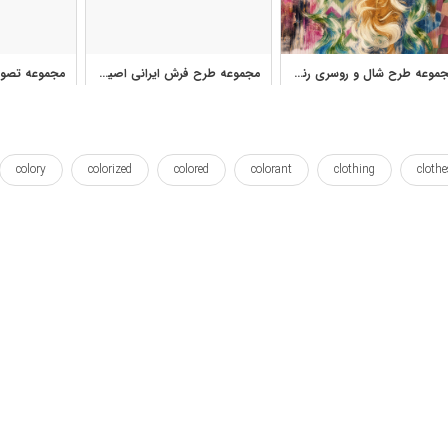
مجموعه طرح شال و روسری رنگی با الگوهای انتزاعی و هندسی
مجموعه طرح فرش ایرانی اصیل با قاب و ترنج کلاسیک
colory
colorized
colored
colorant
clothing
clothe
iranian
irani
harem
garments
garment
fr
rugs
raditional
queentop
queens
queen
proj
برنامه
پادشاه
پارسی
پوشاک
حرمسرا
رنگی
فرش
فرشینه
قاب
قاب شده
قاب ها
لباس