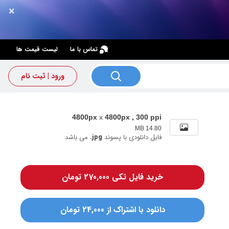
×
×
تماس با ما
لیست قیمت ها
ورود | ثبت نام
4800px
x
4800px , 300 ppi
14.80 MB
فایل دانلودی با پسوند
.jpg
می باشد
خرید فایل تکی 270,000 تومان
دانلود با اشتراک از 24,000 تومان