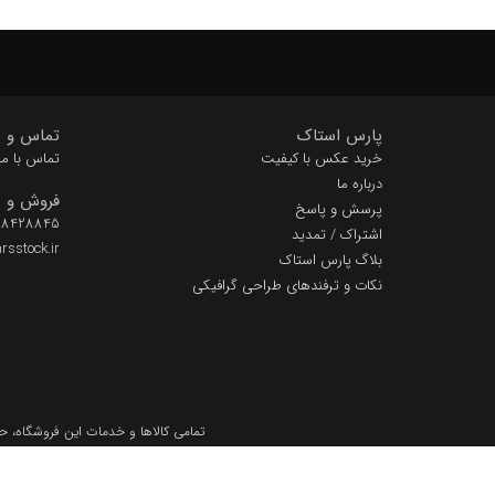
پارس استاک
تماس و پ
خرید عکس با کیفیت
تماس با ما
درباره ما
فروش و پ
پرسش و پاسخ
 28428845
اشتراک / تمدید
sstock.ir
بلاگ پارس استاک
نکات و ترفندهای طراحی گرافیکی
تمامي كالاها و خدمات اين فروشگاه، ح
تمامی حقوق این سایت متع