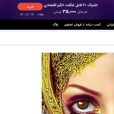
اشتراک 20 فایل شگفت انگیز اقتصادی
خرید
35,000
هر فایل
تومان
مهلت
16
:
02
:
04
یرانی
کسب درآمد از فروش تصاویر
بلاگ