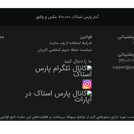
آمار پارس استاک:
700,000 عکس و وکتور
شتیبانی
قوانین
مج
شرایط استفاده از وب سایت
سیاست حفظ حریم شخصی کاربران
شتیبانی
(IR) 021
ما را دنبال کنید
support@par
سب مورد داراي مجوزهاي لازم از مراجع مربوطه مي‌باشند و فعاليت‌هاي اين سايت تابع قوانين
لق به شرکت فنی مهندسی و نشر دیجیتال پارس استاک با مجوز رسمی از وزارت فرهنگ و ارشاد
Copyright 2026 © Parsstock.ir