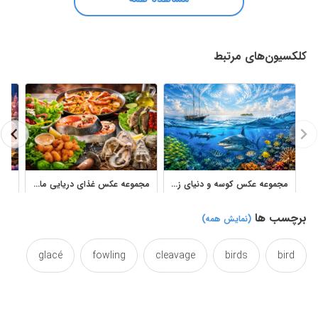
کلکسیون‌های مرتبط
مجموعه عکس کوسه و دنیای زیر آب برای پوستر و طراحی دریایی
مجموعه عکس غذای دریایی ماهی، میگو، سالمون و صدف باکیفیت
برچسب ها
(نمایش همه)
glacé
fowling
cleavage
birds
bird
maritime
marine
icicles
half
glacial