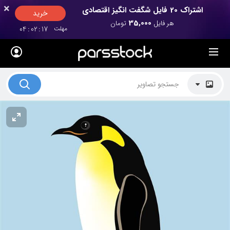
×
×
اشتراک 20 فایل شگفت انگیز اقتصادی
خرید
35,000
هر فایل
تومان
مهلت
17
:
02
:
04
لیست قیمت ها
کاربرد تصاویر
موضوعات تصاویر
دکوراسیون و فضاها
هنرمندان ایرانی
کسب درآمد از فروش تصاویر
021 28428845
تماس با ما
بلاگ پارس استاک