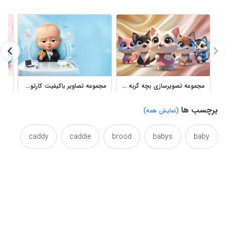
مجموعه تصویرسازی بچه گربه های کارتونی فانتزی و کیوت
مجموعه تصاویر باکیفیت کارتون بچه رئیس برای طراحی کودکانه
برچسب ها
(نمایش همه)
caddy
caddie
brood
babys
baby
gray
childs
childrens
children
kid
guys
greyscale
grey
grayscale
penguin
pecs
kids
kiddies
kiddie