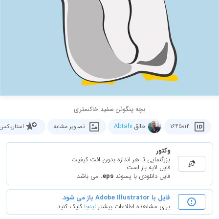
بچه پنگوئن سفید خاکستری
خالق
Abtahi
1645014
تصاویر مشابه
استارباکس
وکتور
بزرگنمایی تا هر اندازه بدون افت کیفیت
فایل لایه باز است
فایل دانلودی با پسوند
.eps
می باشد
فایل با Adobe Illustrator باز می شود.
برای مشاهده اطلاعات بیشتر
اینجا
کلیک کنید.