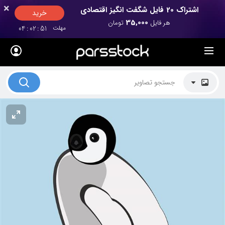
×
×
اشتراک 20 فایل شگفت انگیز اقتصادی
خرید
35,000
هر فایل
تومان
مهلت
50
:
02
:
04
لیست قیمت ها
کاربرد تصاویر
موضوعات تصاویر
دکوراسیون و فضاها
هنرمندان ایرانی
کسب درآمد از فروش تصاویر
021 28428845
تماس با ما
بلاگ پارس استاک