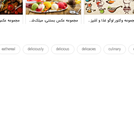
مجموعه وکتور لوگو غذا و آشپزی برای طراحی برند و منو
مجموعه عکس بستنی، میلک‌شیک و دسرهای سرد خوشمزه
eathereal
deliciously
delicious
delicacies
culinary
ally
traditional
tested
tasty
restaurant
ravioli
دن
خوب
خوراک
خوراکی
خوراکی ها
خوشمزه
خ