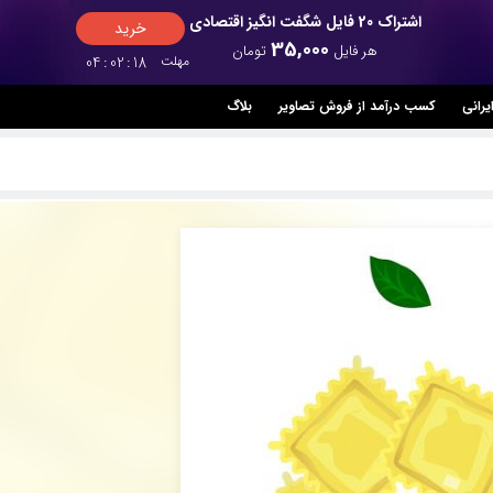
اشتراک 20 فایل شگفت انگیز اقتصادی
خرید
35,000
هر فایل
تومان
مهلت
18
:
02
:
04
یرانی
کسب درآمد از فروش تصاویر
بلاگ