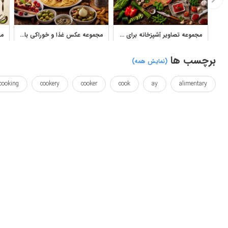
مجموعه تصاویر آشپزخانه برای چاپ فرش و دکور خوراکی
مجموعه عکس غذا و خوراکی باکیفیت؛ دیزی، همبرگر، اسپاگتی و دسر
برچسب ها
(نمایش همه)
cooking
cookery
cooker
cook
ay
alimentary
raditional
o
memorize
italy
italian
italia
احساس کردن
ای
ایتالیا
ایتالیایی
پختن
حفظ کر
کالا