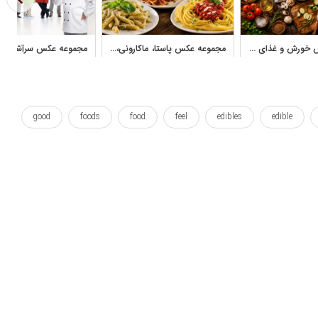
مجموعه عکس خورش و غذای گرم خانگی با چیدمان حرفه‌ای
مجموعه عکس پاستا، ماکارونی، پنه و لازانیا با کیفیت بالا
good
foods
food
feel
edibles
edible
tradition
آزمایش شده
آشپزی
اجاق گاز
وشمزه ها
راویولی
رستوران
سنتی
غذا
غذای