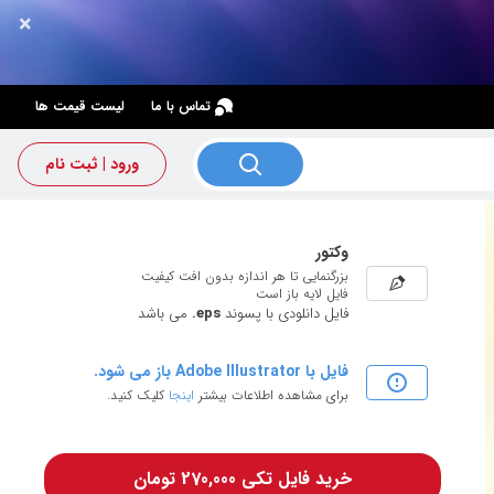
×
×
تماس با ما
لیست قیمت ها
ورود | ثبت نام
وکتور
بزرگنمایی تا هر اندازه بدون افت کیفیت
فایل لایه باز است
فایل دانلودی با پسوند
.eps
می باشد
فایل با Adobe Illustrator باز می شود.
برای مشاهده اطلاعات بیشتر
اینجا
کلیک کنید.
خرید فایل تکی 270,000 تومان