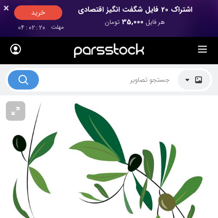
×
×
اشتراک 20 فایل شگفت انگیز اقتصادی
خرید
35,000
هر فایل
تومان
مهلت
20
:
02
:
04
لیست قیمت ها
کاربرد تصاویر
موضوعات تصاویر
دکوراسیون و فضاها
هنرمندان ایرانی
کسب درآمد از فروش تصاویر
021 28428845
تماس با ما
بلاگ پارس استاک