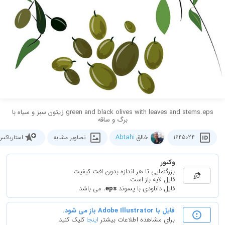
green and black olives with leaves and stems.eps زیتون سبز و سیاه با
برگ و ساقه
خالق
Abtahi
1645024
تصاویر مشابه
استارباکس
وکتور
بزرگنمایی تا هر اندازه بدون افت کیفیت
فایل لایه باز است
فایل دانلودی با پسوند
.eps
می باشد
فایل با Adobe Illustrator باز می شود.
برای مشاهده اطلاعات بیشتر
اینجا
کلیک کنید.