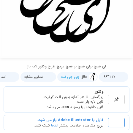
ای هیچ برای هیچ بر هیچ مپیچ طرح وکتور لایه باز
خالق
چی چی نت
1663220
تصاویر مشابه
استا
وکتور
بزرگنمایی تا هر اندازه بدون افت کیفیت
فایل لایه باز است
فایل دانلودی با پسوند
.eps
می باشد
فایل با Adobe Illustrator باز می شود.
برای مشاهده اطلاعات بیشتر
اینجا
کلیک کنید.