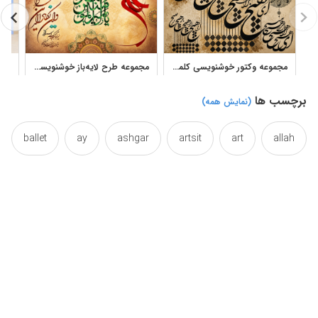
مجموعه وکتور خوشنویسی کلمه هیچ برای طراحی و چاپ
مجموعه طرح لایه‌باز خوشنویسی و تایپوگرافی اسلامی
برچسب ها
(نمایش همه)
ballet
ay
ashgar
artsit
art
allah
calligraphical
calligraphic
caligraphy
cut
crude
cnc
carved
calligraphy
dance
dais
cutting
cuts
cutprice
emptiness
designs
design
dell
del