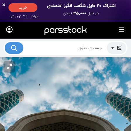
×
×
اشتراک 20 فایل شگفت انگیز اقتصادی
خرید
35,000
هر فایل
تومان
مهلت
49
:
02
:
04
لیست قیمت ها
کاربرد تصاویر
موضوعات تصاویر
دکوراسیون و فضاها
هنرمندان ایرانی
کسب درآمد از فروش تصاویر
021 28428845
تماس با ما
بلاگ پارس استاک