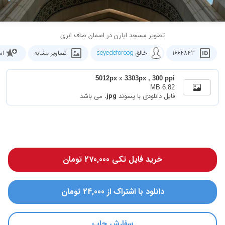
تصویر مسجد ایارن در اسمان صاف ابری
خالق
seyedeforoog
1664843
تصاویر مشابه
اس
5012px
x
3303px , 300 ppi
6.82 MB
فایل دانلودی با پسوند
.jpg
می باشد
خرید فایل تکی 270,000 تومان
دانلود با اشتراک از 24,000 تومان
سفارش چاپ