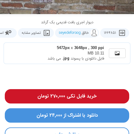
دیوار اجری بافت قدیمی بک گراند
خالق
seyedeforoog
1664851
تصاویر مشابه
است
5472px
x
3648px , 300 ppi
10.11 MB
فایل دانلودی با پسوند
.jpg
می باشد
خرید فایل تکی 270,000 تومان
دانلود با اشتراک از 24,000 تومان