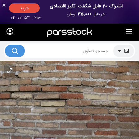
×
×
اشتراک 20 فایل شگفت انگیز اقتصادی
خرید
35,000
هر فایل
تومان
مهلت
52
:
02
:
04
لیست قیمت ها
کاربرد تصاویر
موضوعات تصاویر
دکوراسیون و فضاها
هنرمندان ایرانی
کسب درآمد از فروش تصاویر
021 28428845
تماس با ما
بلاگ پارس استاک