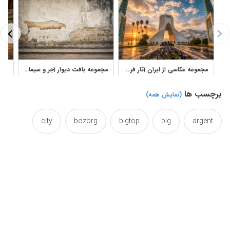
مجموعه عکاسی از ایران آثار فروغ اشرف‌السادات با کیفیت بالا
مجموعه بافت دیوار آجر و سیمان قدیمی با سطح فرسوده و گرانج
برچسب ها
(نمایش همه)
city
bozorg
bigtop
big
argent
fullsize
enlarged
div
demon
dave
grunge
grandee
grande
grand
magnate
large
huge
hanging