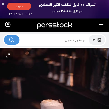
×
×
اشتراک 20 فایل شگفت انگیز اقتصادی
خرید
35,000
هر فایل
تومان
مهلت
50
:
02
:
04
لیست قیمت ها
کاربرد تصاویر
موضوعات تصاویر
دکوراسیون و فضاها
هنرمندان ایرانی
کسب درآمد از فروش تصاویر
021 28428845
تماس با ما
بلاگ پارس استاک