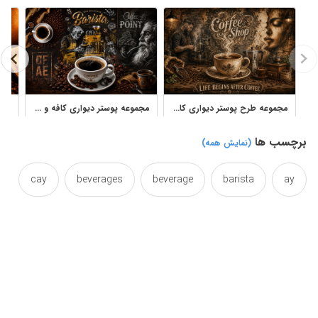
مجموعه طرح پوستر دیواری کافی شاپ با سبک وینتیج و قهوه
مجموعه پوستر دیواری کافه و کافی‌شاپ با تم قهوه
برچسب ها
(نمایش همه)
cay
beverages
beverage
barista
ay
enough
drinks
coffee
coffea
coffe
o
instagram
icing
ice
fitting
fit
proper
poster
poser
object