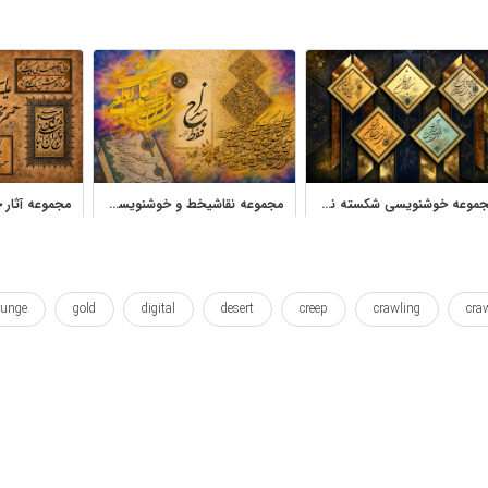
مجموعه خوشنویسی شکسته نستعلیق استاد یوسف کله‌جاهی
مجموعه نقاشیخط و خوشنویسی فارسی آثار استاد مصطفی عزیزالهی
runge
gold
digital
desert
creep
crawling
cra
shading
shades
shade
queer
queentop
prof
e
was
wallposter
typography
typographic
typogra
پتینه کاری
تایپوگرافی
خزیدن
دیجیتال
زیبا
زیبای
ا
فارسی
فونت
قدیمی
گرانج
گرانژ
ماندالا