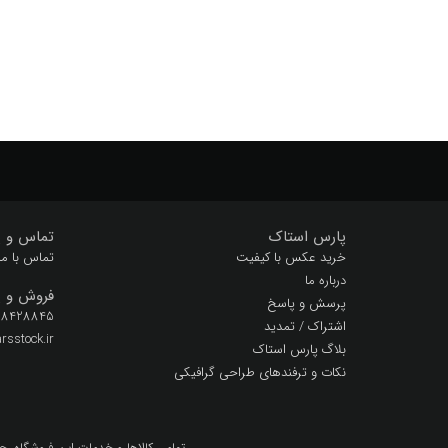
هنری
وال پوستر
کار هنری
که
کهنه
کوئین تاپ
پارس استاک
تماس و پ
خرید عکس با کیفیت
تماس با ما
درباره ما
فروش و پ
پرسش و پاسخ
 28428845
اشتراک / تمدید
sstock.ir
بلاگ پارس استاک
نکات و ترفندهای طراحی گرافیکی
تمامي كالاها و خدمات اين فروشگاه، ح