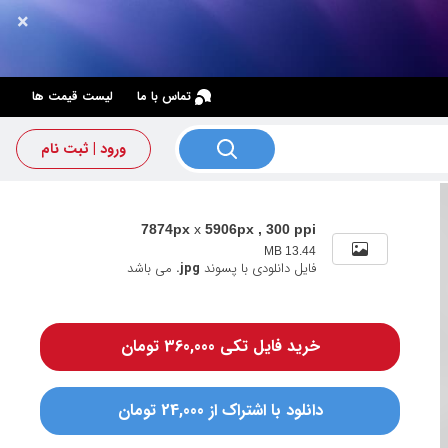
×
×
تماس با ما
لیست قیمت ها
ورود | ثبت نام
7874px
x
5906px , 300 ppi
13.44 MB
فایل دانلودی با پسوند
.jpg
می باشد
خرید فایل تکی 360,000 تومان
دانلود با اشتراک از 24,000 تومان