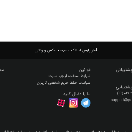
کویر
آمار پارس استاک:
700,000 عکس و وکتور
شتیبانی
قوانین
مج
شرایط استفاده از وب سایت
سیاست حفظ حریم شخصی کاربران
شتیبانی
(IR) 021
ما را دنبال کنید
support@par
سب مورد داراي مجوزهاي لازم از مراجع مربوطه مي‌باشند و فعاليت‌هاي اين سايت تابع قوانين