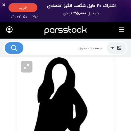
×
×
اشتراک 20 فایل شگفت انگیز اقتصادی
خرید
35,000
هر فایل
تومان
مهلت
50
:
02
:
04
لیست قیمت ها
کاربرد تصاویر
موضوعات تصاویر
دکوراسیون و فضاها
هنرمندان ایرانی
کسب درآمد از فروش تصاویر
021 28428845
تماس با ما
بلاگ پارس استاک