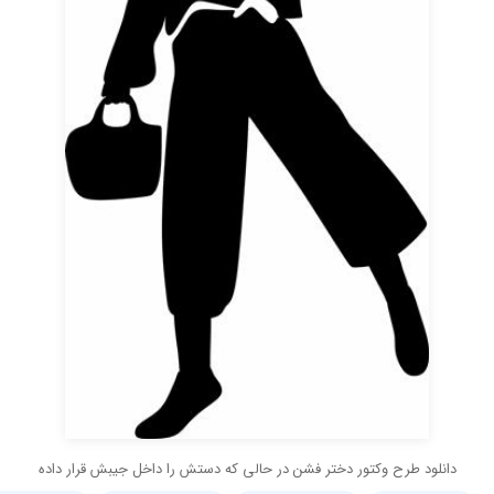
دانلود طرح وکتور دختر فشن در حالی که دستش را داخل جیبش قرار داده