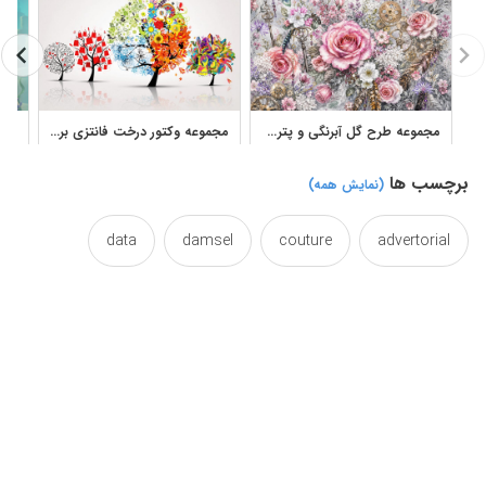
مجموعه طرح گل آبرنگی و پترن گلدار برای طراحی دکوراتیو
مجموعه وکتور درخت فانتزی برای طراحی گرافیکی
برچسب ها
(نمایش همه)
data
damsel
couture
advertorial
desig
des
datum
dating
date
designing
designideas
designed
design
fashion
drawn
draw
designs
feminine
feminime
female
fashioned