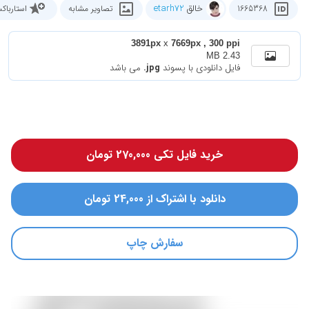
خالق
etarh72
1665368
تصاویر مشابه
استاربا
3891px
x
7669px , 300 ppi
2.43 MB
فایل دانلودی با پسوند
.jpg
می باشد
خرید فایل تکی 270,000 تومان
دانلود با اشتراک از 24,000 تومان
سفارش چاپ