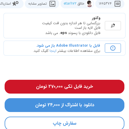
خالق
etarh72
1665374
تصاویر مشابه
استاربا
وکتور
بزرگنمایی تا هر اندازه بدون افت کیفیت
فایل لایه باز است
فایل دانلودی با پسوند
.eps
می باشد
فایل با Adobe Illustrator باز می شود.
برای مشاهده اطلاعات بیشتر
اینجا
کلیک کنید.
خرید فایل تکی 270,000 تومان
دانلود با اشتراک از 24,000 تومان
سفارش چاپ