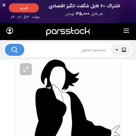
×
×
اشتراک 20 فایل شگفت انگیز اقتصادی
خرید
35,000
هر فایل
تومان
مهلت
53
:
02
:
04
لیست قیمت ها
کاربرد تصاویر
موضوعات تصاویر
دکوراسیون و فضاها
هنرمندان ایرانی
کسب درآمد از فروش تصاویر
021 28428845
تماس با ما
بلاگ پارس استاک