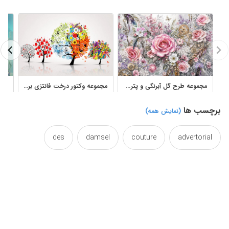
مجموعه طرح گل آبرنگی و پترن گلدار برای طراحی دکوراتیو
مجموعه وکتور درخت فانتزی برای طراحی گرافیکی
برچسب ها
(نمایش همه)
des
damsel
couture
advertorial
designideas
designed
design
desig
drawn
draw
designs
designing
feminime
female
fashioned
fashion