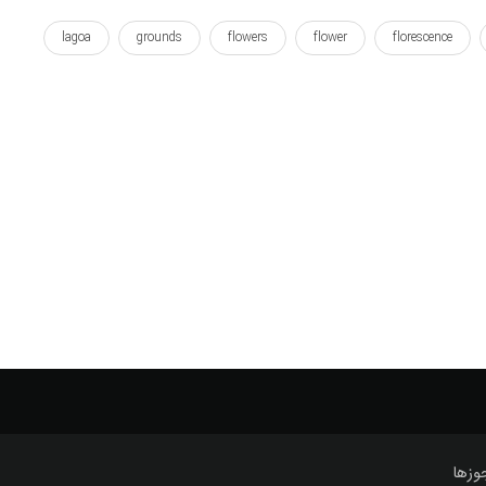
lagoa
grounds
flowers
flower
florescence
streetrod
sky
sea
rud
riviere
ri
زمینه ها
زیبا
زیبای
زیبایی
طبیعت
وزها