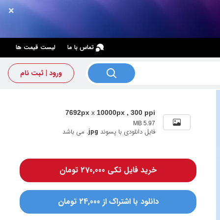
×
×
تماس با ما
لیست قیمت ها
ورود | ثبت نام
7692px
x
10000px , 300 ppi
5.97 MB
فایل دانلودی با پسوند
.jpg
می باشد
خرید فایل تکی 270,000 تومان
دانلود با اشتراک از 24,000 تومان