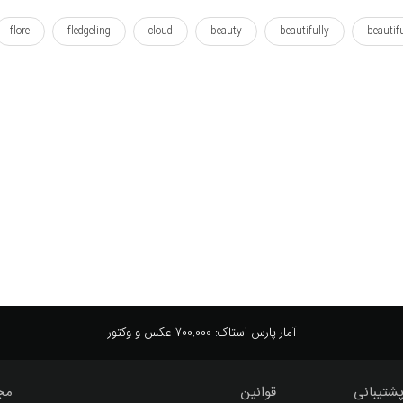
flore
fledgeling
cloud
beauty
beautifully
beautif
viera
rivers
river
queentop
picturesque
peony
ینه
خوب
دریا
رود
رودخانه
رودخانه ها
زمینه
وال پوستر
کوئین تاپ
آمار پارس استاک:
700,000 عکس و وکتور
شتیبانی
قوانین
مج