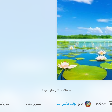
رودخانه با گل های مرداب
خالق
تولید عکس مهر
1665480
تصاویر مشابه
استارباک