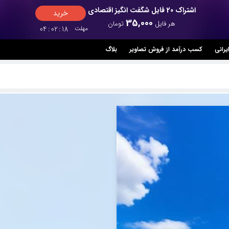
اشتراک 20 فایل شگفت انگیز اقتصادی
خرید
35,000
هر فایل
تومان
مهلت
17
:
02
:
04
یرانی
کسب درآمد از فروش تصاویر
بلاگ