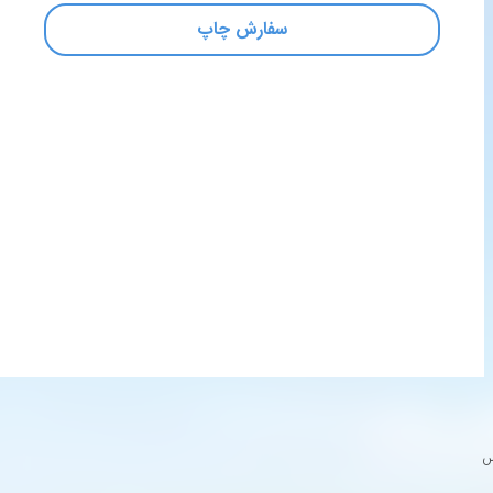
سفارش چاپ
س