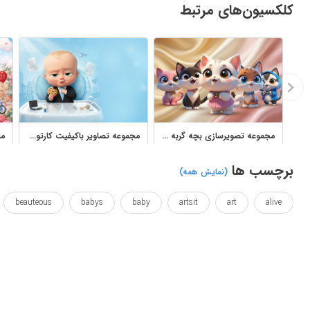
کلکسیون‌های مرتبط
مجموعه تصویرسازی بچه گربه های کارتونی فانتزی و کیوت
مجموعه تصاویر باکیفیت کارتون بچه رئیس برای طراحی کودکانه
برچسب ها
(نمایش همه)
beauteous
babys
baby
artsit
art
alive
downsizing
craftwork
crafting
correct
childs
picturesque
petit
pecs
origami
nice
micro
اوریگامی
بچه
بچه ها
بردار
برداری
پخش مستق