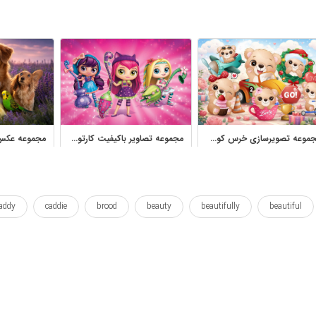
مجموعه تصویرسازی خرس کوچک بامزه با ماجراهای کودکانه و فانتزی
مجموعه تصاویر باکیفیت کارتون افسونگرهای کوچک برای طراحی کودکانه
addy
caddie
brood
beauty
beautifully
beautiful
kiddie
kid
handwork
handiwork
handcraft
guys
rue
smallsword
small
smal
right
queentop
یم
حق
خوب
درست
زنده
زیبا
زیبای
ز