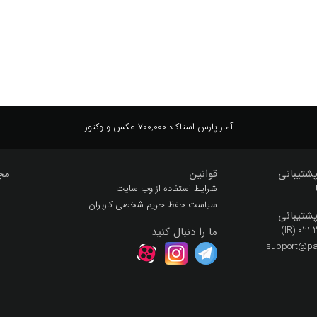
کارتونی
کاردستی
کارهای دستی
کم
کوئین تاپ
کوچو
آمار پارس استاک:
700,000 عکس و وکتور
شتیبانی
قوانین
مج
شرایط استفاده از وب سایت
سیاست حفظ حریم شخصی کاربران
شتیبانی
(IR) 021
ما را دنبال کنید
support@par