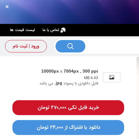
×
×
تماس با ما
لیست قیمت ها
ورود | ثبت نام
10000px
x
7004px , 300 ppi
4.43 MB
فایل دانلودی با پسوند
.jpg
می باشد
خرید فایل تکی 270,000 تومان
دانلود با اشتراک از 24,000 تومان