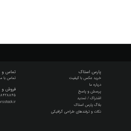
لایه باز
هنر
هنری
وال پوستر
وکتور
کارتون
پارس استاک
تماس و پ
خرید عکس با کیفیت
تماس با ما
درباره ما
فروش و پ
پرسش و پاسخ
 28428845
اشتراک / تمدید
sstock.ir
بلاگ پارس استاک
نکات و ترفندهای طراحی گرافیکی