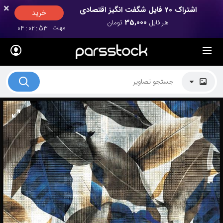
×
×
اشتراک 20 فایل شگفت انگیز اقتصادی
خرید
35,000
هر فایل
تومان
مهلت
52
:
02
:
04
لیست قیمت ها
کاربرد تصاویر
موضوعات تصاویر
دکوراسیون و فضاها
هنرمندان ایرانی
کسب درآمد از فروش تصاویر
021 28428845
تماس با ما
بلاگ پارس استاک