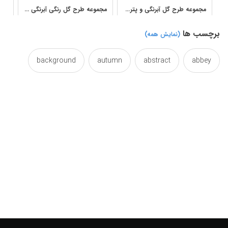
مجموعه طرح گل آبرنگی و پترن گلدار برای طراحی دکوراتیو
مجموعه طرح گل رنگی آبرنگی برای چاپ و طراحی گرافیکی
برچسب ها
(نمایش همه)
background
autumn
abstract
abbey
chap
blue
blu
berg
backgrounds
designed
design
desig
des
draw
designs
designing
designideas
floral
fledgeling
fallseason
drawn
florid
florescent
florescence
flore