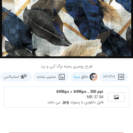
طرح روسری زمینه برگ آبی و زرد
خالق
سرنا
1721317
تصاویر مشابه
استارباکس
6496px
x
6496px , 300 ppi
37.94 MB
فایل دانلودی با پسوند
.jpg
می باشد