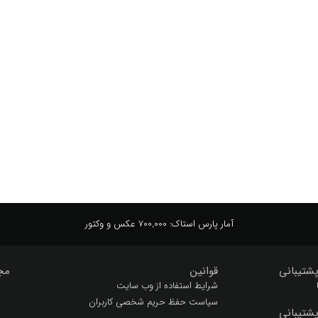
ce
naturel
nature
natura
natur
mound
lan
rifts
queentop
picutre
picturesque
picture
tween
two
wallposter
بین
تپه
تپه ها
چشم
ظریف
عکاسی
عکس
عکس ها
قشنگ
گل
آمار پارس استاک:
700,000 عکس و وکتور
شتیبانی
قوانین
مج
شرایط استفاده از وب سایت
سیاست حفظ حریم شخصی کاربران
شتیبانی