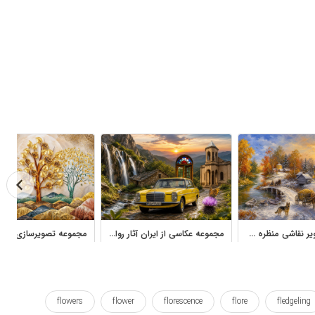
مجموعه تصاویر نقاشی منظره طبیعت و روستا با سبک رنگ روغن
مجموعه عکاسی از ایران آثار رواله مولوی با مناظر، معماری و طبیعت
flowers
flower
florescence
flore
fledgeling