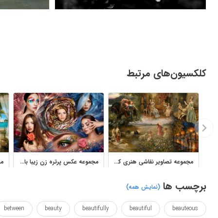
کلکسیون‌های مرتبط
مجموعه تصاویر نقاشی هنری کلاسیک، پرتره، گل و منظره شهری
مجموعه عکس پرتره زن زیبا با آرایش، گل و استایل مد
برچسب ها
(نمایش همه)
between
beauty
beautifully
beautiful
beauteous