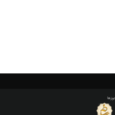
photographic
photograph
photo
peony
ni
scenery
rud
riviere
riviera
rivers
river
 انداز
خوب
دو
رود
رودخانه
رودخانه ها
گل زدن
گل ها
منظره
وال پوستر
کوئین تاپ
وزها