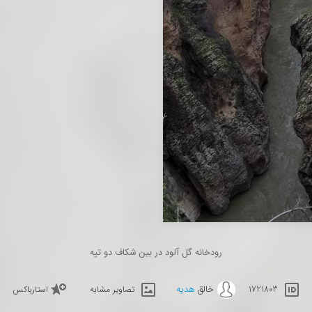
رودخانه گل آلود در بین شکاف دو تپه
خالق
هدیه
1721803
تصاویر مشابه
استارباکس