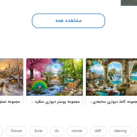
مشاهده همه
مجموعه کاغذ دیواری سه‌بعدی منظره و پوستر دیواری طبیعت
مجموعه پوستر دیواری منظره جنگل رویایی و طبیعت فانتزی
fissure
dune
du
crevice
cleft
cleaving