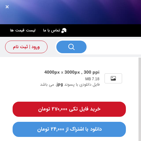
×
×
تماس با ما
لیست قیمت ها
ورود | ثبت نام
4000px
x
3000px , 300 ppi
7.18 MB
فایل دانلودی با پسوند
.jpg
می باشد
خرید فایل تکی 270,000 تومان
دانلود با اشتراک از 24,000 تومان