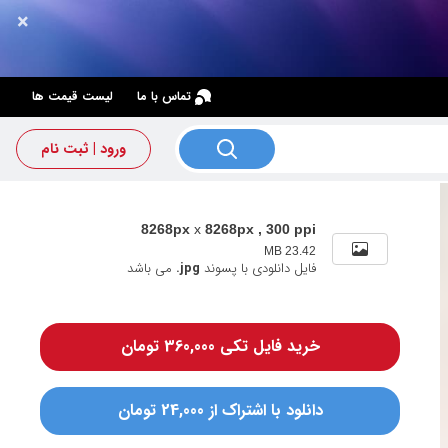
×
×
تماس با ما
لیست قیمت ها
ورود | ثبت نام
8268px
x
8268px , 300 ppi
23.42 MB
فایل دانلودی با پسوند
.jpg
می باشد
خرید فایل تکی 360,000 تومان
دانلود با اشتراک از 24,000 تومان