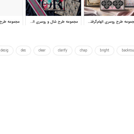
مجموعه طرح روسری الهام‌گرفته از لویی ویتون با گل و مونوگرام
مجموعه طرح شال و روسری الهام‌گرفته از دیور برای چاپ
desig
des
clear
clarify
chap
bright
backro
id
florescent
florescence
flore
floral
fledgeling
vrooz
lit
lightining
lightening
lighted
kindle
outlined
nowruz
nowrouz
nowrooz
novruz
n
sketches
sketch
scheme
scarves
scarfs
scarf
ترسیم
چاپ
چاپ شده
چکیده
دیجیتال
روسری
شده
طرح ها
عید
عید نوروز
گل
گل زدن
گل ها