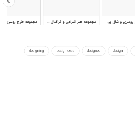
مجموعه طرح روسری و شال برگرفته از طرح‌های فندی برای چاپ پارچه
مجموعه هنر انتزاعی و فراکتال وال‌آرت و پترن‌های رنگی برای چاپ
designing
designideas
designed
design
flowery
flowers
flowerhead
flower
flor
nooruz
newroz
nevruz
nawroz
navruz
na
printed
print
plot
plan
peony
pattern
springy
vernal
wallposter
آبستره
الگو
روشن
روشن شدن
روشن شده
روشن کردن
گلدار
نوروز
وال پوستر
کشیدن
کوئین تاپ