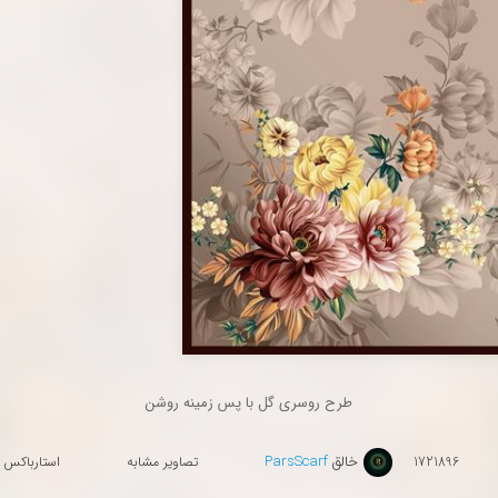
طرح روسری گل با پس زمینه روشن
خالق
ParsScarf
1721896
تصاویر مشابه
استارباکس