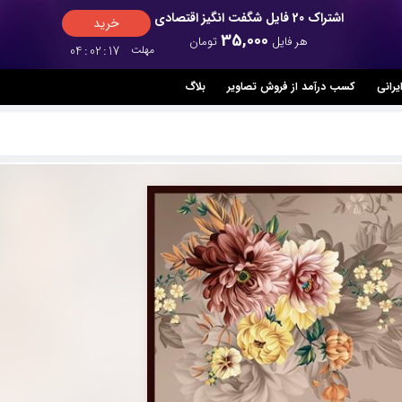
اشتراک 20 فایل شگفت انگیز اقتصادی
خرید
35,000
هر فایل
تومان
مهلت
16
:
02
:
04
یرانی
کسب درآمد از فروش تصاویر
بلاگ