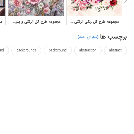
مجموعه طرح گل رنگی آبرنگی برای چاپ و طراحی گرافیکی
مجموعه طرح گل آبرنگی و پترن گلدار برای طراحی دکوراتیو
برچسب ها
(نمایش همه)
und
backgrounds
background
abstraction
abstract
enlighten
eid
drawn
draw
digital
designs
kerchief
illuminate
headscarf
headdress
grounds
ouruz
nourooz
noruz
noroz
norouz
norooz
queentop
projections
prints
printout
printing
انتزاعی
برنامه
بهاری
پترن
پس زدن
پس زمینه
زمینه
زمینه ها
طراحی
طراحی شده
طرح
طرح 