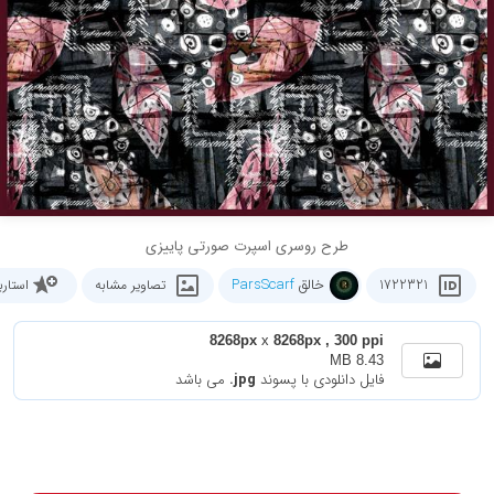
طرح روسری اسپرت صورتی پاییزی
خالق
ParsScarf
1722321
تصاویر مشابه
استار
8268px
x
8268px , 300 ppi
8.43 MB
فایل دانلودی با پسوند
.jpg
می باشد