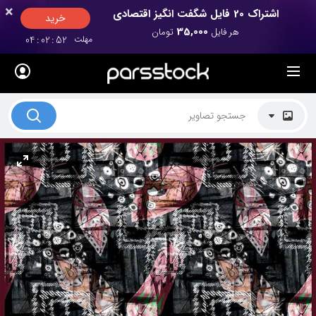
×
×
اشتراک 20 فایل شگفت انگیز اقتصادی
خرید
35,000
هر فایل
تومان
مهلت
52
:
02
:
04
لیست قیمت ها
کاربرد تصاویر
موضوعات تصاویر
دکوراسیون و فضاها
هنرمندان ایرانی
کسب درآمد از فروش تصاویر
021 28428845
تماس با ما
بلاگ پارس استاک