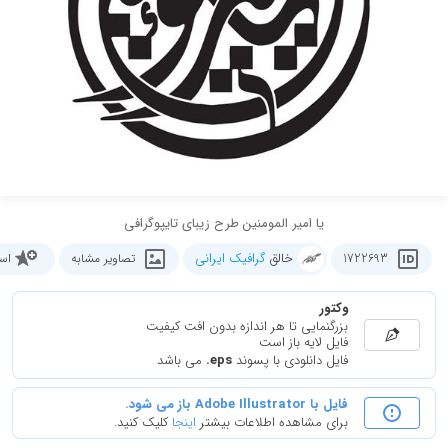
یا امیر المومنین طرح زیبای تایپوگرافی
خالق
گرافیک ایرانی
1722693
تصاویر مشابه
اس
وکتور
بزرگنمایی تا هر اندازه بدون افت کیفیت
فایل لایه باز است
فایل دانلودی با پسوند
.eps
می باشد
فایل با Adobe Illustrator باز می شود.
برای مشاهده اطلاعات بیشتر
اینجا
کلیک کنید.