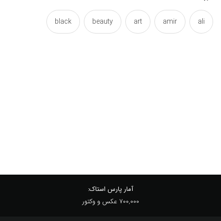
black
beauty
art
amir
ali
emir
designs
design
calligraphy
islamic
islam
imam
illustration
icon
plan
pattern
outlined
or
logo
shia
scheme
projections
plot
type
symbol
sketches
sketch
vector
typography
typographic
typograph
آمار پارس استاک:
700,000 عکس و وکتور
white
آرت
آیکون
اسلام
اسلامی