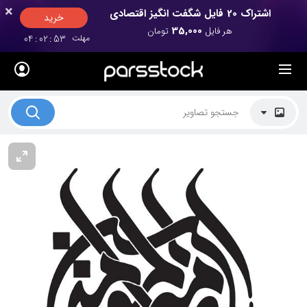
×
×
اشتراک 20 فایل شگفت انگیز اقتصادی
خرید
35,000
هر فایل
تومان
مهلت
52
:
02
:
04
لیست قیمت ها
کاربرد تصاویر
موضوعات تصاویر
دکوراسیون و فضاها
هنرمندان ایرانی
کسب درآمد از فروش تصاویر
021 28428845
تماس با ما
بلاگ پارس استاک