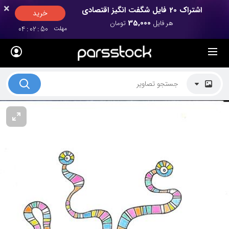
×
×
اشتراک 20 فایل شگفت انگیز اقتصادی
خرید
35,000
هر فایل
تومان
مهلت
50
:
02
:
04
لیست قیمت ها
کاربرد تصاویر
موضوعات تصاویر
دکوراسیون و فضاها
هنرمندان ایرانی
کسب درآمد از فروش تصاویر
021 28428845
تماس با ما
بلاگ پارس استاک