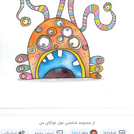
از مجموعه شخصی غول غولکای من
خالق
farid
1728406
تصاویر مشابه
استارباکس