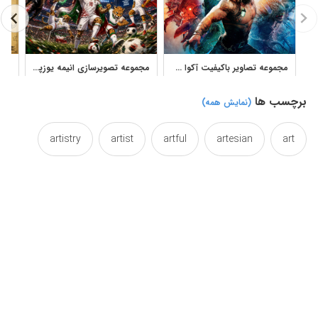
مجموعه تصاویر باکیفیت آکوا من برای طراحی و چاپ
مجموعه تصویرسازی انیمه یوزپلنگ ایران و تیم ملی فوتبال
برچسب ها
(نمایش همه)
artistry
artist
artful
artesian
art
behemoth
arty
artsy
artsit
artists
complex
collections
collection
cgi
illustraion
ia
gion
giclee
giant
image
illustrator
illustraton
illustration