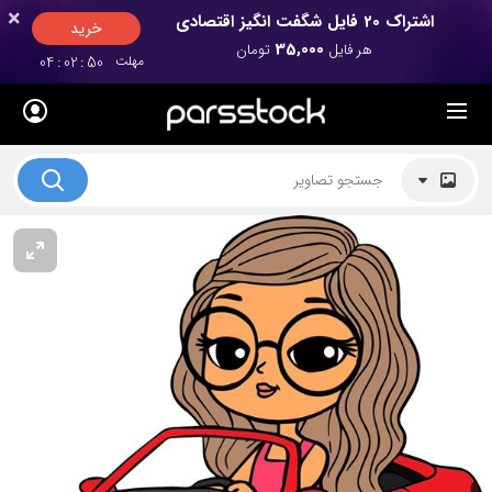
×
×
اشتراک 20 فایل شگفت انگیز اقتصادی
خرید
35,000
هر فایل
تومان
مهلت
49
:
02
:
04
لیست قیمت ها
کاربرد تصاویر
موضوعات تصاویر
دکوراسیون و فضاها
هنرمندان ایرانی
کسب درآمد از فروش تصاویر
021 28428845
تماس با ما
بلاگ پارس استاک