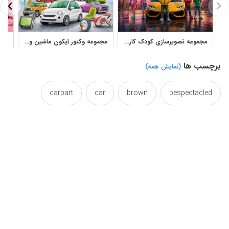
مجموعه تصویرسازی کودک کارتونی کنار خودروی اسپرت با فضای فانتزی
مجموعه وکتور آیکون ماشین و خودروهای شهری برای طراحی
برچسب ها
(نمایش همه)
carpart
car
brown
bespectacled
cgi
cartoonic
cartoon
cars
croc
convertible
characters
character
funny
front
driving
damsel
cute
headlights
hair
grille
glasses
girl