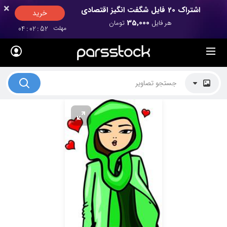
×
×
اشتراک 20 فایل شگفت انگیز اقتصادی
خرید
35,000
هر فایل
تومان
مهلت
52
:
02
:
04
لیست قیمت ها
کاربرد تصاویر
موضوعات تصاویر
دکوراسیون و فضاها
هنرمندان ایرانی
کسب درآمد از فروش تصاویر
021 28428845
تماس با ما
بلاگ پارس استاک