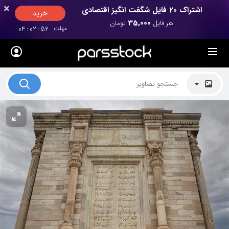
×
×
اشتراک 20 فایل شگفت انگیز اقتصادی
خرید
35,000
هر فایل
تومان
مهلت
52
:
02
:
04
لیست قیمت ها
کاربرد تصاویر
موضوعات تصاویر
دکوراسیون و فضاها
هنرمندان ایرانی
کسب درآمد از فروش تصاویر
021 28428845
تماس با ما
بلاگ پارس استاک