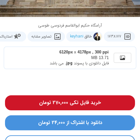
آرامگاه حکیم ابوالقاسم فردوسی طوسی
خالق
keyhani
1738177
تصاویر مشابه
استارباک
6120px
x
4178px , 300 ppi
13.71 MB
فایل دانلودی با پسوند
.jpg
می باشد
خرید فایل تکی 270,000 تومان
دانلود با اشتراک از 24,000 تومان