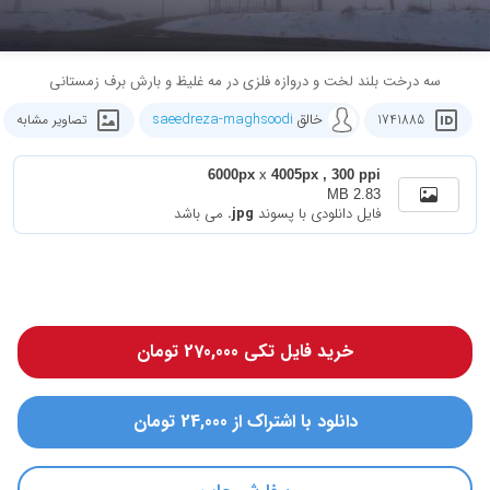
سه درخت بلند لخت و دروازه فلزی در مه غلیظ و بارش برف زمستانی
خالق
saeedreza-maghsoodi
1741885
تصاویر مشابه
6000px
x
4005px , 300 ppi
2.83 MB
فایل دانلودی با پسوند
.jpg
می باشد
خرید فایل تکی 270,000 تومان
دانلود با اشتراک از 24,000 تومان