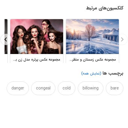
کلکسیون‌های مرتبط
مجموعه عکس زمستان و منظره‌های برفی با کیفیت بالا
مجموعه عکس پرتره مدل زن با آرایش حرفه‌ای، موهای بلند و استایل فشن
برچسب ها
(نمایش همه)
danger
congeal
cold
billowing
bare
gate
fog
fence
daylight
dark
gateway
gates
gateaux
gateau