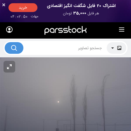
×
×
اشتراک 20 فایل شگفت انگیز اقتصادی
خرید
35,000
هر فایل
تومان
مهلت
49
:
02
:
04
لیست قیمت ها
کاربرد تصاویر
موضوعات تصاویر
دکوراسیون و فضاها
هنرمندان ایرانی
کسب درآمد از فروش تصاویر
021 28428845
تماس با ما
بلاگ پارس استاک