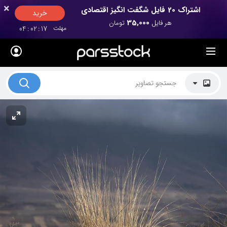
×
×
اشتراک 20 فایل شگفت انگیز اقتصادی
خرید
35,000
هر فایل
تومان
مهلت
17
:
02
:
04
لیست قیمت ها
کاربرد تصاویر
موضوعات تصاویر
دکوراسیون و فضاها
هنرمندان ایرانی
کسب درآمد از فروش تصاویر
021 28428845
تماس با ما
بلاگ پارس استاک