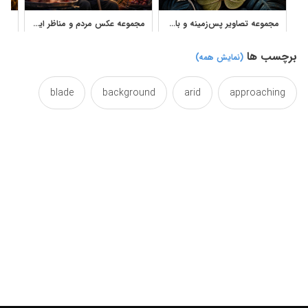
مجموعه تصاویر پس‌زمینه و بافت برگ با نمای نزدیک و قطرات آب
مجموعه عکس مردم و مناظر ایران با حال‌وهوای تیره
برچسب ها
(نمایش همه)
blade
background
arid
approaching
bushes
bush
brown
botteh
bluray
dark
closeup
closeout
close
detail
deserts
desert
darkhaired
drying
dryclean
dry
drought
dried
herbage
hay
grass
genus
field