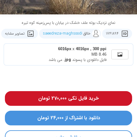
نمای نزدیک بوته علف خشک در بیابان با پس‌زمینه کوه تیره
خالق
saeedreza-maghsoodi
1741894
تصاویر مشابه
6016px
x
4016px , 300 ppi
8.46 MB
فایل دانلودی با پسوند
.jpg
می باشد
خرید فایل تکی 270,000 تومان
دانلود با اشتراک از 24,000 تومان