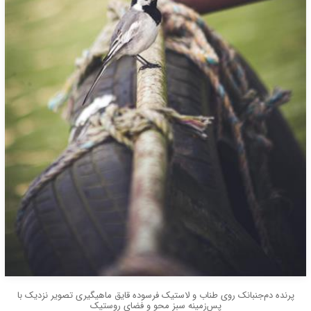
پرنده دم‌جنبانک روی طناب و لاستیک فرسوده قایق ماهیگیری تصویر نزدیک با
پس‌زمینه سبز محو و فضای روستیک