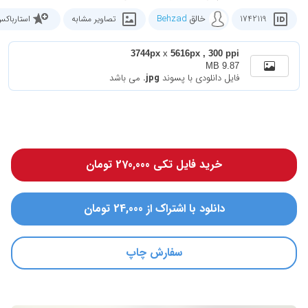
خالق
Behzad
1742119
تصاویر مشابه
استارباک
3744px
x
5616px , 300 ppi
9.87 MB
فایل دانلودی با پسوند
.jpg
می باشد
خرید فایل تکی 270,000 تومان
دانلود با اشتراک از 24,000 تومان
سفارش چاپ