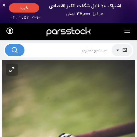
×
×
اشتراک 20 فایل شگفت انگیز اقتصادی
خرید
35,000
هر فایل
تومان
مهلت
52
:
02
:
04
لیست قیمت ها
کاربرد تصاویر
موضوعات تصاویر
دکوراسیون و فضاها
هنرمندان ایرانی
کسب درآمد از فروش تصاویر
021 28428845
تماس با ما
بلاگ پارس استاک