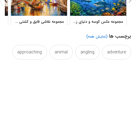
مجموعه عکس کوسه و دنیای زیر آب برای پوستر و طراحی دریایی
مجموعه نقاشی قایق و کشتی در دریا با سبک رنگ روغن
برچسب ها
(نمایش همه)
approaching
animal
angling
adventure
boats
boat
black
birds
bird
cord
closeup
closeout
close
calm
detail
delectation
cordon
cordage
faded
fade
eroded
dilapidated