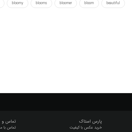
bloomy
blooms
bloomer
bloom
beautiful
flower
flora
detail
delicate
darkhaired
dark
shoots
season
queentop
plugs
plug
plant
white
whitewash
wood
ارگانیک
باغ
بدخلق
ریز
زیبا
سفید
سفید کردن
سیاه
شاخه
ش
گل
گیاه
گیلاس
ماکرو
ملایم
نرم
وال پو
پارس استاک
تماس و پ
خرید عکس با کیفیت
تماس با ما