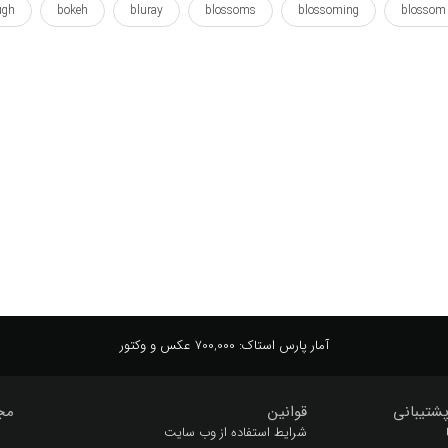
ugh
bokeh
bluray
blossoms
blossoming
blossom
macro
growth
genus
garden
fresh
focus
tiny
timmy
springy
spring
sprig
soft
بهار
بهاری
بوکه
تاریک
تازه
تضاد
تمرکز
اخه ها
شکوفه
شکوفه دادن
شکوفه زدن
شکوفه ها
طب
ستر
کاشتن
کلان
کوئین تاپ
آمار پارس استاک:
700,000 عکس و وکتور
شتیبانی
قوانین
مج
شرایط استفاده از وب سایت