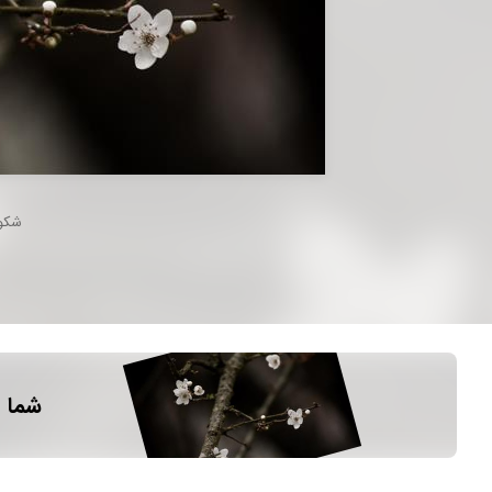
شکوف
شما م