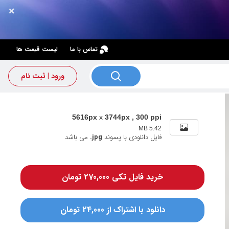
×
×
تماس با ما
لیست قیمت ها
ورود | ثبت نام
5616px
x
3744px , 300 ppi
5.42 MB
فایل دانلودی با پسوند
.jpg
می باشد
خرید فایل تکی 270,000 تومان
دانلود با اشتراک از 24,000 تومان