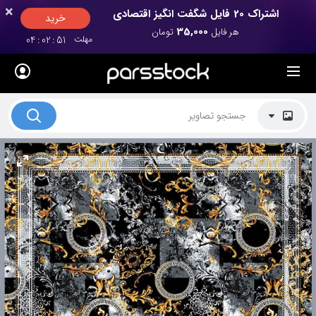
×
×
اشتراک 20 فایل شگفت انگیز اقتصادی
خرید
35,000
هر فایل
تومان
مهلت
50
:
02
:
04
لیست قیمت ها
کاربرد تصاویر
موضوعات تصاویر
دکوراسیون و فضاها
هنرمندان ایرانی
کسب درآمد از فروش تصاویر
021 28428845
تماس با ما
بلاگ پارس استاک