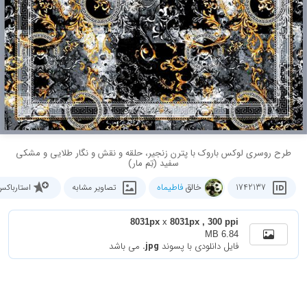
طرح روسری لوکس باروک با پترن زنجیر، حلقه و نقش و نگار طلایی و مشکی
سفید (تِم مار)
خالق
فاطیماه
1742137
تصاویر مشابه
استارباک
8031px
x
8031px , 300 ppi
6.84 MB
فایل دانلودی با پسوند
.jpg
می باشد