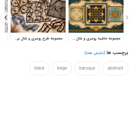
مجموعه حاشیه روسری و شال لوکس طرح وکتور لایه‌باز طلایی
مجموعه طرح روسری و شال برگرفته از گوچی برای چاپ پارچه و منسوجات لوکس
برچسب ها
(نمایش همه)
black
beige
baroque
abstract
circles
circle
chic
chain
blonde
deluxe
decorative
curl
classic
circlet
fabric
elegant
digital
designs
design