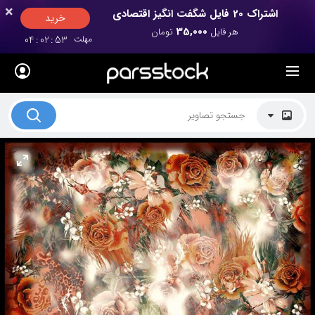
×
×
اشتراک 20 فایل شگفت انگیز اقتصادی
خرید
35,000
هر فایل
تومان
مهلت
52
:
02
:
04
لیست قیمت ها
کاربرد تصاویر
موضوعات تصاویر
دکوراسیون و فضاها
هنرمندان ایرانی
کسب درآمد از فروش تصاویر
021 28428845
تماس با ما
بلاگ پارس استاک