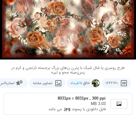
طرح روسری یا شال شیک با پترن رزهای بزرگ برجسته نارنجی و کرم در
پس‌زمینه محو و تیره
خالق
فاطیماه
1742140
تصاویر مشابه
استارباکس
8031px
x
8031px , 300 ppi
3.03 MB
فایل دانلودی با پسوند
.jpg
می باشد