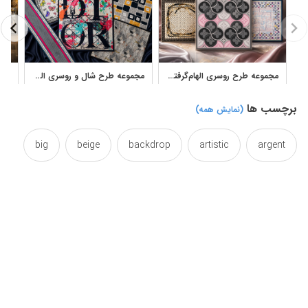
مجموعه طرح روسری الهام‌گرفته از لویی ویتون با گل و مونوگرام
مجموعه طرح شال و روسری الهام‌گرفته از دیور برای چاپ
برچسب ها
(نمایش همه)
big
beige
backdrop
artistic
argent
blurred
bluray
blur
bloom
bigtop
creme
creams
cream
chic
bozorg
design
delectation
darkhaired
dark
embossed
elegant
digital
designs